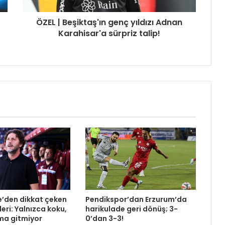
ÖZEL | Beşiktaş'ın genç yıldızı Adnan
Karahisar'a sürpriz talip!
e’den dikkat çeken
Pendikspor’dan Erzurum’da
eri: Yalnızca koku,
harikulade geri dönüş; 3-
ma gitmiyor
0’dan 3-3!