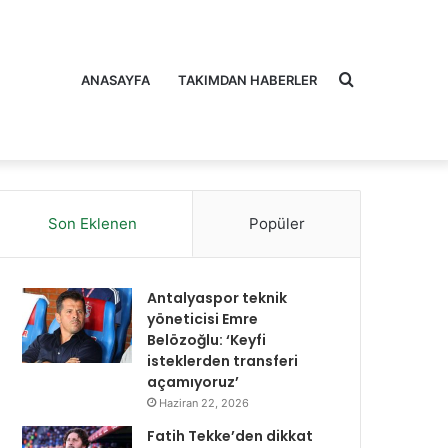
Arama
ANASAYFA
TAKIMDAN HABERLER
Son Eklenen
Popüler
yap
Antalyaspor teknik
yöneticisi Emre
Belözoğlu: ‘Keyfi
isteklerden transferi
açamıyoruz’
...
Haziran 22, 2026
Fatih Tekke’den dikkat