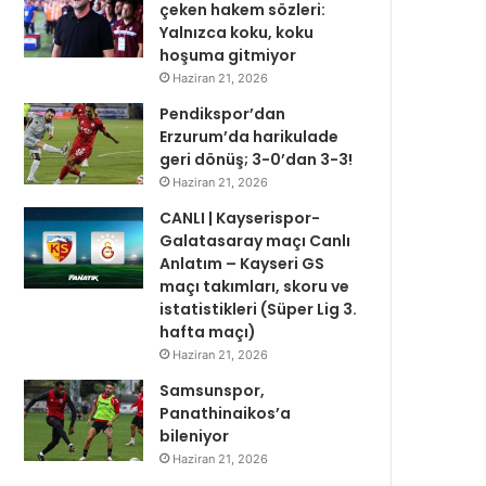
çeken hakem sözleri:
Yalnızca koku, koku
hoşuma gitmiyor
Haziran 21, 2026
Pendikspor’dan
Erzurum’da harikulade
geri dönüş; 3-0’dan 3-3!
Haziran 21, 2026
CANLI | Kayserispor-
Galatasaray maçı Canlı
Anlatım – Kayseri GS
maçı takımları, skoru ve
istatistikleri (Süper Lig 3.
hafta maçı)
Haziran 21, 2026
Samsunspor,
Panathinaikos’a
bileniyor
Haziran 21, 2026