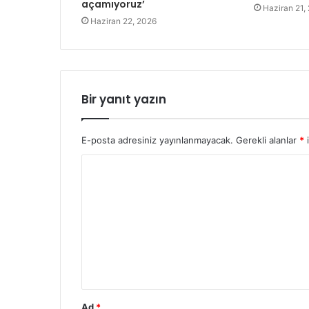
açamıyoruz’
Haziran 21,
Haziran 22, 2026
Bir yanıt yazın
E-posta adresiniz yayınlanmayacak.
Gerekli alanlar
*
i
Y
o
r
u
m
*
Ad
*