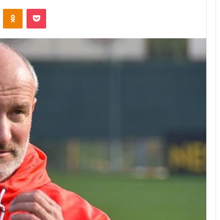
VKontakte
Odnoklassniki
Pocket