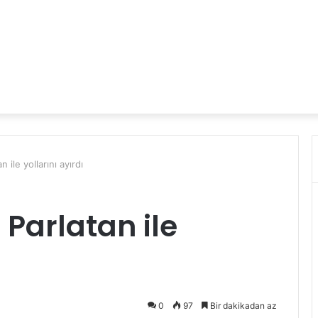
 ile yollarını ayırdı
 Parlatan ile
0
97
Bir dakikadan az