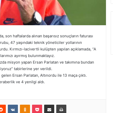
, son haftalarda alınan başarısız sonuçların faturası
grubu, 47 yaşındaki teknik yöneticiler yollarının
rdu. Kırmızı-lacivertli kulüpten yapılan açıklamada, “A
larımızı ayırmış bulunmaktayız.
uzda misyon yapan Ersan Parlatan ve takımına bundan
yoruz” tabirlerine yer verildi.
elen Ersan Parlatan, Altınordu ile 13 maça çıktı.
eraberlik ve 4 yenilgi aldı.
erest
Reddit
VKontakte
Odnoklassniki
Pocket
E-Posta ile paylaş
Yazdır