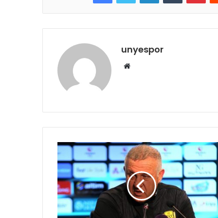
unyespor
Web
sitesi