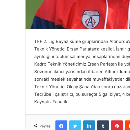
TFF 2. Lig Beyaz Küme gruplarından Altınordu’da
Teknik Yönetici Ersan Parlatan’a kesildi. İzmir 
ayrıldığını toplumsal medya hesaplarından duyu
Kadro Teknik Yöneticimiz Ersan Parlatan ile yol
Sezonun ikinci yarısından itibaren Altınordum
sonraki meslek seyahatinde muvaffakiyetler dili
Teknik Yönetici Olcay Şahan’dan sonra nazaran g
Tecrübeli çalıştırıcı, bu süreçte 5 galibiyet, 4 b
Kaynak : Fanatik
Facebook
Twitter
LinkedIn
Tumblr
Pint
Paylaş