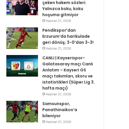
çeken hakem sözleri:
Yalnızca koku, koku
hoşuma gitmiyor
Haziran 21, 2026
Pendikspor’dan
Erzurum’da harikulade
geri dönüş; 3-0’dan 3-3!
Haziran 21, 2026
CANLI | Kayserispor-
Galatasaray maçı Canlı
Anlatım – Kayseri GS
maçı takımları, skoru ve
istatistikleri (Süper Lig 3.
hafta maçı)
Haziran 21, 2026
Samsunspor,
Panathinaikos’a
bileniyor
Haziran 21, 2026