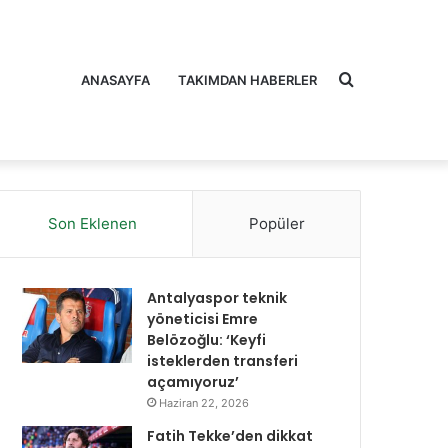
Arama
ANASAYFA
TAKIMDAN HABERLER
Son Eklenen
Popüler
yap
Antalyaspor teknik
yöneticisi Emre
Belözoğlu: ‘Keyfi
isteklerden transferi
açamıyoruz’
...
Haziran 22, 2026
Fatih Tekke’den dikkat