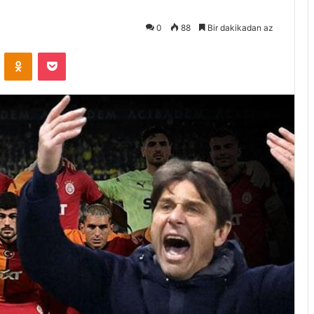
0
88
Bir dakikadan az
VKontakte
Odnoklassniki
Pocket