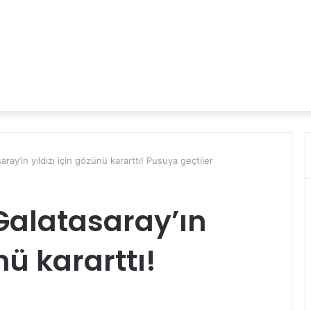
ray’ın yıldızı için gözünü kararttı! Pusuya geçtiler
Galatasaray’ın
nü kararttı!