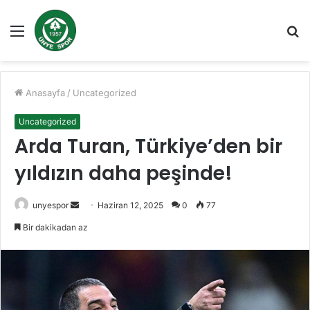
Menü
A
y
...
Anasayfa
/
Uncategorized
Uncategorized
Arda Turan, Türkiye’den bir
yıldızın daha peşinde!
Bir
unyespor
Haziran 12, 2025
0
77
e-
Bir dakikadan az
posta
göndermek