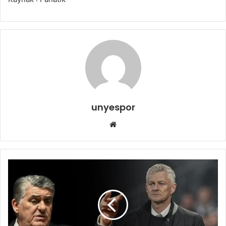
unyespor
Web
sitesi