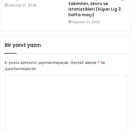
takımları, skoru ve
Haziran 21, 2026
istatistikleri (Süper Lig 3.
hafta maçı)
Haziran 21, 2026
Bir yanıt yazın
E-posta adresiniz yayınlanmayacak.
Gerekli alanlar
*
ile
işaretlenmişlerdir
Y
o
r
u
m
*