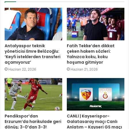
Antalyaspor teknik
Fatih Tekke’den dikkat
yöneticisi Emre Belözoğlu:
çeken hakem sözleri:
‘Keyfi isteklerden transferi
Yalnızca koku, koku
açamıyoruz’
hoşuma gitmiyor
Haziran 22, 2026
Haziran 21, 2026
Pendikspor’dan
CANLI | Kayserispor-
Erzurum’da harikulade geri
Galatasaray maçı Canlı
dönüş; 3-0’dan 3-3!
Anlatım – Kayseri GS maçı