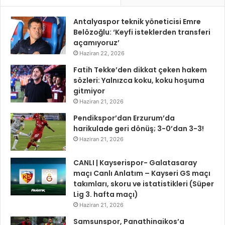
Antalyaspor teknik yöneticisi Emre
Belözoğlu: ‘Keyfi isteklerden transferi
açamıyoruz’
Haziran 22, 2026
Fatih Tekke’den dikkat çeken hakem
sözleri: Yalnızca koku, koku hoşuma
gitmiyor
Haziran 21, 2026
Pendikspor’dan Erzurum’da
harikulade geri dönüş; 3-0’dan 3-3!
Haziran 21, 2026
CANLI | Kayserispor- Galatasaray
maçı Canlı Anlatım – Kayseri GS maçı
takımları, skoru ve istatistikleri (Süper
Lig 3. hafta maçı)
Haziran 21, 2026
Samsunspor, Panathinaikos’a