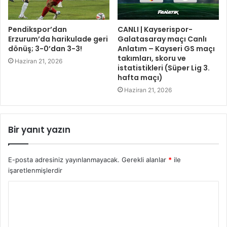
Pendikspor’dan
CANLI | Kayserispor-
Erzurum’da harikulade geri
Galatasaray maçı Canlı
dönüş; 3-0’dan 3-3!
Anlatım – Kayseri GS maçı
takımları, skoru ve
Haziran 21, 2026
istatistikleri (Süper Lig 3.
hafta maçı)
Haziran 21, 2026
Bir yanıt yazın
E-posta adresiniz yayınlanmayacak.
Gerekli alanlar
*
ile
işaretlenmişlerdir
Y
o
r