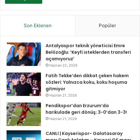
Son Eklenen
Popüler
Antalyaspor teknik yöneticisi Emre
Belözoğlu: ‘Keyfi isteklerden transferi
açamıyoruz’
Haziran 22, 2026
Fatih Tekke’den dikkat çeken hakem
sözleri: Yalnızca koku, koku hoşuma
gitmiyor
Haziran 21, 2026
Pendikspor’dan Erzurum’da
harikulade geri dönüş; 3-0’dan 3-3!
Haziran 21, 2026
CANLI | Kayserispor- Galatasaray
maçı Canlı Anlatım – Kayseri GS maçı