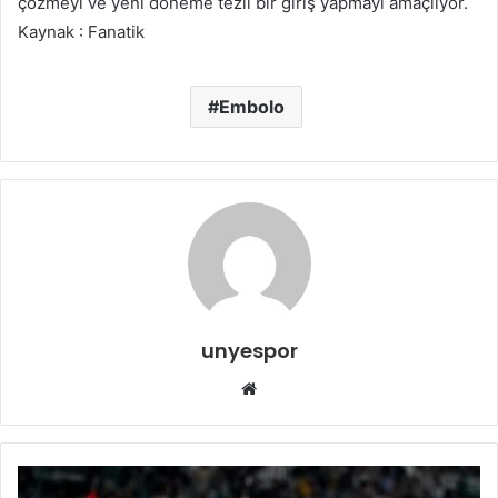
çözmeyi ve yeni döneme tezli bir giriş yapmayı amaçlıyor.
Kaynak : Fanatik
Embolo
unyespor
Web
sitesi