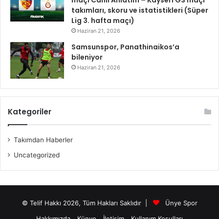
takımları, skoru ve istatistikleri (Süper
Lig 3. hafta maçı)
Haziran 21, 2026
Samsunspor, Panathinaikos’a
bileniyor
Haziran 21, 2026
Kategoriler
Takımdan Haberler
Uncategorized
© Telif Hakkı 2026, Tüm Hakları Saklıdır |
Ünye Spor
Hakkımızda
Künye
İletişim
Kullanım Koşulları