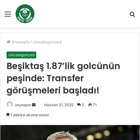
Menü
A
y
...
Anasayfa
/
Uncategorized
Uncategorized
Beşiktaş 1.87’lik golcünün
peşinde: Transfer
görüşmeleri başladı!
Bir
unyespor
Haziran 21, 2025
0
71
e-
1 dakika okuma süresi
posta
göndermek