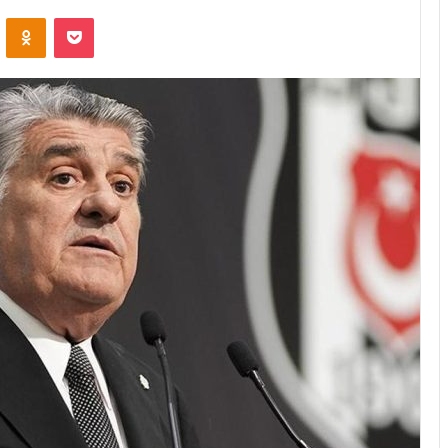
VKontakte
Odnoklassniki
Pocket