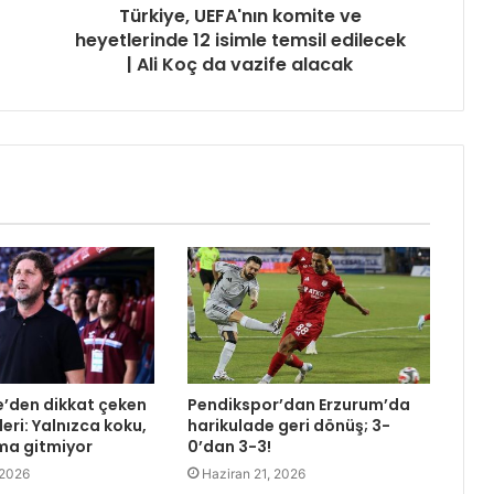
Türkiye, UEFA'nın komite ve
heyetlerinde 12 isimle temsil edilecek
| Ali Koç da vazife alacak
e’den dikkat çeken
Pendikspor’dan Erzurum’da
eri: Yalnızca koku,
harikulade geri dönüş; 3-
ma gitmiyor
0’dan 3-3!
 2026
Haziran 21, 2026