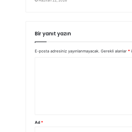
Haziran 22, 2026
Bir yanıt yazın
E-posta adresiniz yayınlanmayacak.
Gerekli alanlar
*
i
Y
o
r
u
m
*
Ad
*