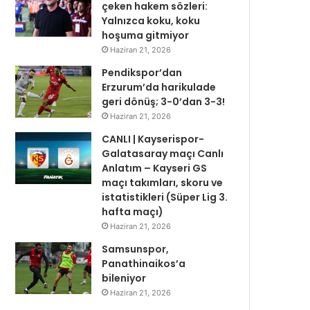
çeken hakem sözleri:
Yalnızca koku, koku
hoşuma gitmiyor
Haziran 21, 2026
Pendikspor’dan
Erzurum’da harikulade
geri dönüş; 3-0’dan 3-3!
Haziran 21, 2026
CANLI | Kayserispor-
Galatasaray maçı Canlı
Anlatım – Kayseri GS
maçı takımları, skoru ve
istatistikleri (Süper Lig 3.
hafta maçı)
Haziran 21, 2026
Samsunspor,
Panathinaikos’a
bileniyor
Haziran 21, 2026