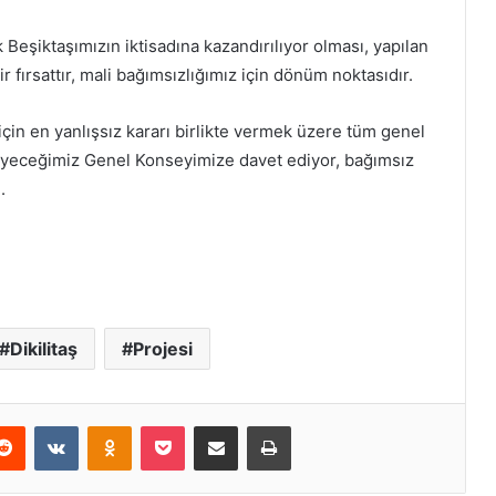
k Beşiktaşımızın iktisadına kazandırılıyor olması, yapılan
bir fırsattır, mali bağımsızlığımız için dönüm noktasıdır.
için en yanlışsız kararı birlikte vermek üzere tüm genel
eyeceğimiz Genel Konseyimize davet ediyor, bağımsız
.
Dikilitaş
Projesi
erest
Reddit
VKontakte
Odnoklassniki
Pocket
E-Posta ile paylaş
Yazdır