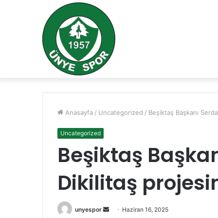
Anasayfa
/
Uncategorized
/
Beşiktaş Başkanı Serdal 
Uncategorized
Beşiktaş Başkan
Dikilitaş projes
Bir
unyespor
Haziran 16, 2025