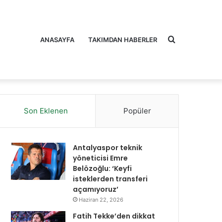
Arama
ANASAYFA
TAKIMDAN HABERLER
Son Eklenen
Popüler
yap
Antalyaspor teknik
yöneticisi Emre
Belözoğlu: ‘Keyfi
isteklerden transferi
açamıyoruz’
...
Haziran 22, 2026
Fatih Tekke’den dikkat