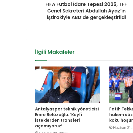
FIFA Futbol İdare Tepesi 2025, TFF
Genel Sekreteri Abdullah Ayaz’ın
iştirakiyle ABD’de gerçekleştirildi
İlgili Makaleler
Antalyaspor teknik yöneticisi
Fatih Tekk
Emre Belözoğlu: ‘Keyfi
hakem sözl
isteklerden transferi
koku hoşu
açamıyoruz’
Haziran 21,