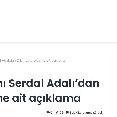
Adalı’dan Dikilitaş projesine ait açıklama
ı Serdal Adalı’dan
ine ait açıklama
0
95
1 dakika okuma süresi