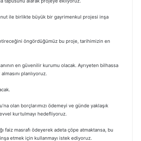
aha tapusunu alarak projeye ekliyoruz.
ut ile birlikte büyük bir gayrimenkul projesi inşa
etireceğini öngördüğümüz bu proje, tarihimizin en
anının en güvenilir kurumu olacak. Ayrıyeten bilhassa
 almasını planlıyoruz.
acak.
’na olan borçlarımızı ödemeyi ve günde yaklaşık
evvel kurtulmayı hedefliyoruz.
ağı faiz masrafı ödeyerek adeta çöpe atmaktansa, bu
 inşa etmek için kullanmayı istek ediyoruz.