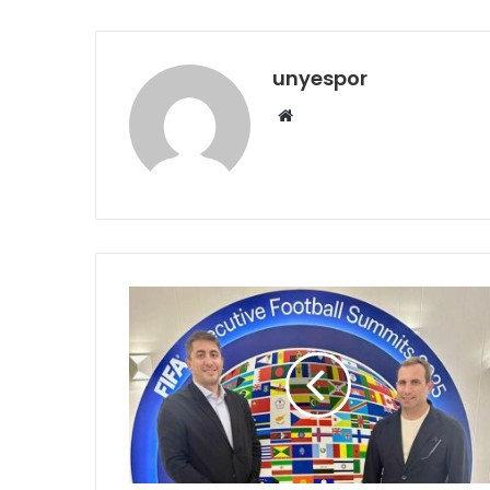
unyespor
Web
sitesi