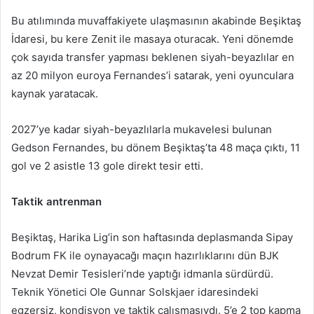
Bu atılımında muvaffakiyete ulaşmasının akabinde Beşiktaş
İdaresi, bu kere Zenit ile masaya oturacak. Yeni dönemde
çok sayıda transfer yapması beklenen siyah-beyazlılar en
az 20 milyon euroya Fernandes’i satarak, yeni oyunculara
kaynak yaratacak.
2027’ye kadar siyah-beyazlılarla mukavelesi bulunan
Gedson Fernandes, bu dönem Beşiktaş’ta 48 maça çıktı, 11
gol ve 2 asistle 13 gole direkt tesir etti.
Taktik antrenman
Beşiktaş, Harika Lig’in son haftasında deplasmanda Sipay
Bodrum FK ile oynayacağı maçın hazırlıklarını dün BJK
Nevzat Demir Tesisleri’nde yaptığı idmanla sürdürdü.
Teknik Yönetici Ole Gunnar Solskjaer idaresindeki
egzersiz, kondisyon ve taktik çalışmasıydı. 5’e 2 top kapma