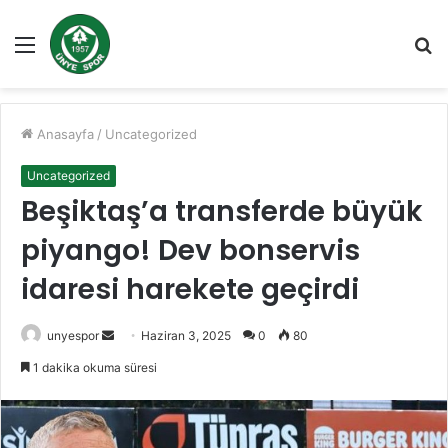
Menü
A
y
...
Anasayfa
/
Uncategorized
Uncategorized
Beşiktaş’a transferde büyük
piyango! Dev bonservis
idaresi harekete geçirdi
Bir
unyespor
Haziran 3, 2025
0
80
e-
1 dakika okuma süresi
posta
göndermek