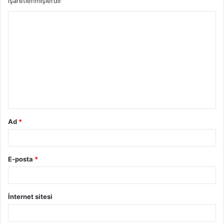
işaretlenmişlerdir
Y
o
r
u
m
*
Ad
*
E-posta
*
İnternet sitesi