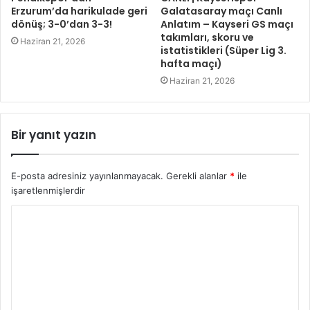
Erzurum’da harikulade geri
Galatasaray maçı Canlı
dönüş; 3-0’dan 3-3!
Anlatım – Kayseri GS maçı
takımları, skoru ve
Haziran 21, 2026
istatistikleri (Süper Lig 3.
hafta maçı)
Haziran 21, 2026
Bir yanıt yazın
E-posta adresiniz yayınlanmayacak.
Gerekli alanlar
*
ile
işaretlenmişlerdir
Y
o
r
u
m