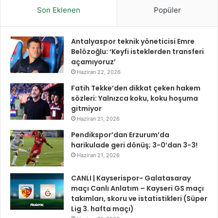
Son Eklenen
Popüler
Antalyaspor teknik yöneticisi Emre
Belözoğlu: ‘Keyfi isteklerden transferi
açamıyoruz’
Haziran 22, 2026
Fatih Tekke’den dikkat çeken hakem
sözleri: Yalnızca koku, koku hoşuma
gitmiyor
Haziran 21, 2026
Pendikspor’dan Erzurum’da
harikulade geri dönüş; 3-0’dan 3-3!
Haziran 21, 2026
CANLI | Kayserispor- Galatasaray
maçı Canlı Anlatım – Kayseri GS maçı
takımları, skoru ve istatistikleri (Süper
Lig 3. hafta maçı)