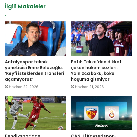
İlgili Makaleler
Antalyaspor teknik
Fatih Tekke’den dikkat
yöneticisi Emre Belözoğlu:
çeken hakem sözleri:
‘Keyfi isteklerden transferi
Yalnızca koku, koku
açamıyoruz’
hoşuma gitmiyor
Haziran 22, 2026
Haziran 21, 2026
Pendikspor’dan
CANLI | Kayserispor-