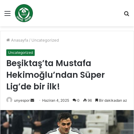
Menü
A
y
...
Anasayfa
/
Uncategorized
Uncategorized
Beşiktaş’ta Mustafa
Hekimoğlu’ndan Süper
Lig’de bir ilk!
Bir
unyespor
Haziran 4, 2025
0
96
Bir dakikadan az
e-
posta
göndermek