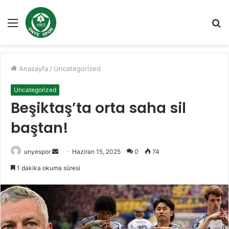
Menü
A
y
...
Anasayfa
/
Uncategorized
Uncategorized
Beşiktaş’ta orta saha sil
baştan!
Bir
unyespor
Haziran 15, 2025
0
74
e-
1 dakika okuma süresi
posta
göndermek