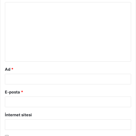
Y
o
r
u
m
*
Ad
*
E-posta
*
İnternet sitesi