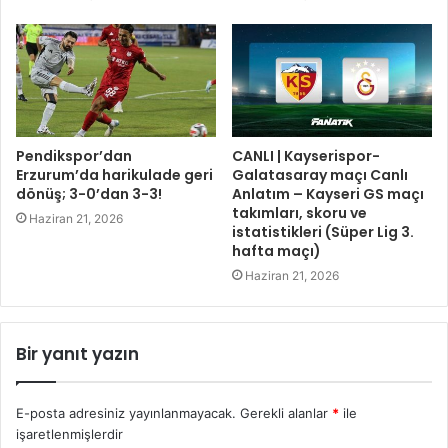
Pendikspor’dan
CANLI | Kayserispor-
Erzurum’da harikulade geri
Galatasaray maçı Canlı
dönüş; 3-0’dan 3-3!
Anlatım – Kayseri GS maçı
takımları, skoru ve
Haziran 21, 2026
istatistikleri (Süper Lig 3.
hafta maçı)
Haziran 21, 2026
Bir yanıt yazın
E-posta adresiniz yayınlanmayacak.
Gerekli alanlar
*
ile
işaretlenmişlerdir