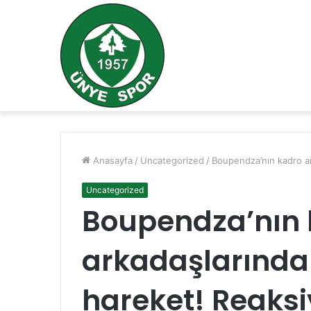
Anasayfa
/
Uncategorized
/
Boupendza’nın kadro ar
Uncategorized
Boupendza’nın 
arkadaşlarında
hareket! Reaks