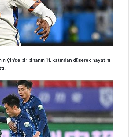
n Çin’de bir binanın 11. katından düşerek hayatını
tı.