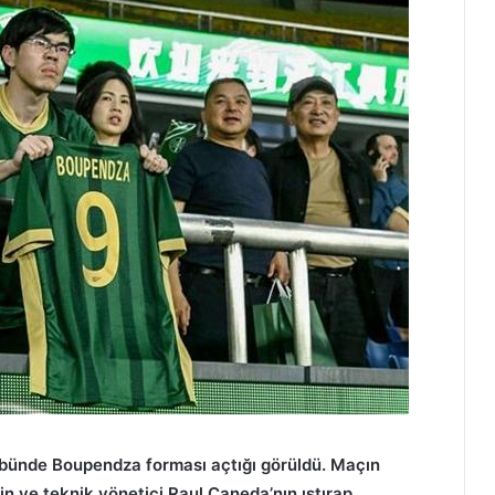
ibünde Boupendza forması açtığı görüldü. Maçın
n ve teknik yönetici Raul Caneda’nın ıstırap