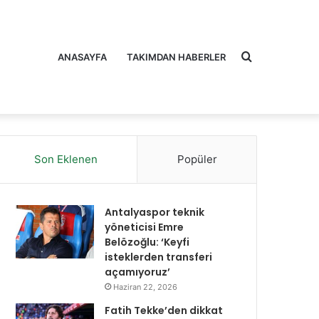
Arama
ANASAYFA
TAKIMDAN HABERLER
Son Eklenen
Popüler
yap
Antalyaspor teknik
yöneticisi Emre
Belözoğlu: ‘Keyfi
isteklerden transferi
açamıyoruz’
...
Haziran 22, 2026
Fatih Tekke’den dikkat