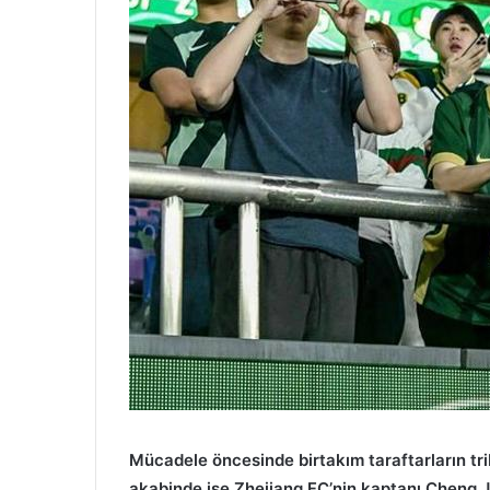
Mücadele öncesinde birtakım taraftarların tr
akabinde ise Zhejiang FC’nin kaptanı Cheng Ji