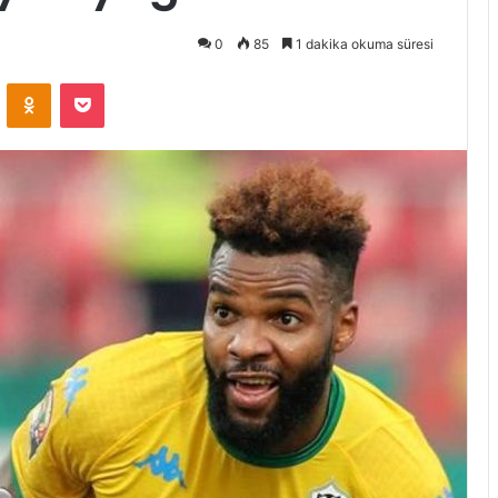
0
85
1 dakika okuma süresi
VKontakte
Odnoklassniki
Pocket