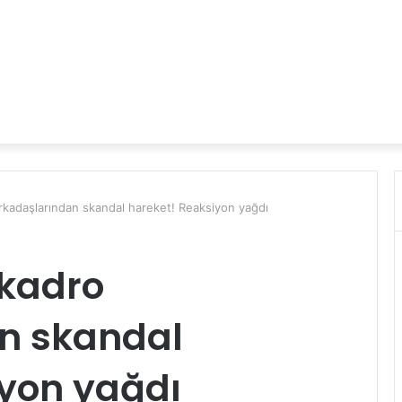
kadaşlarından skandal hareket! Reaksiyon yağdı
kadro
n skandal
iyon yağdı