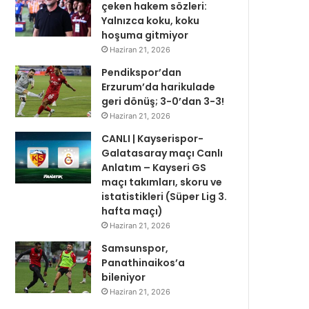
çeken hakem sözleri:
Yalnızca koku, koku
hoşuma gitmiyor
Haziran 21, 2026
Pendikspor’dan
Erzurum’da harikulade
geri dönüş; 3-0’dan 3-3!
Haziran 21, 2026
CANLI | Kayserispor-
Galatasaray maçı Canlı
Anlatım – Kayseri GS
maçı takımları, skoru ve
istatistikleri (Süper Lig 3.
hafta maçı)
Haziran 21, 2026
Samsunspor,
Panathinaikos’a
bileniyor
Haziran 21, 2026