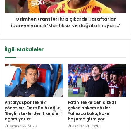
Osimhen transferi kriz çıkardı! Taraftarlar
idareye yansılı 'Mantıksız ve doğal olmayan...'
İlgili Makaleler
Antalyaspor teknik
Fatih Tekke’den dikkat
yöneticisi Emre Belözoğlu:
çeken hakem sözleri:
‘Keyfi isteklerden transferi
Yalnızca koku, koku
açamıyoruz’
hoşuma gitmiyor
Haziran 22, 2026
Haziran 21, 2026