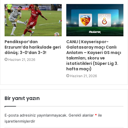
Pendikspor’dan
CANLI | Kayserispor-
Erzurum’da harikulade geri
Galatasaray maçı Canlı
dönüş; 3-0’dan 3-3!
Anlatım – Kayseri GS maçı
takımları, skoru ve
Haziran 21, 2026
istatistikleri (Süper Lig 3.
hafta maçı)
Haziran 21, 2026
Bir yanıt yazın
E-posta adresiniz yayınlanmayacak.
Gerekli alanlar
*
ile
işaretlenmişlerdir