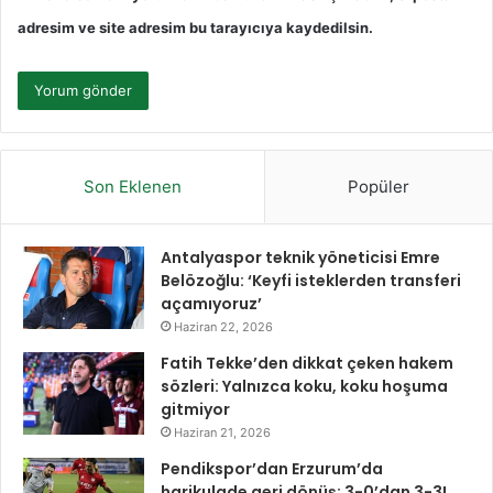
adresim ve site adresim bu tarayıcıya kaydedilsin.
Son Eklenen
Popüler
Antalyaspor teknik yöneticisi Emre
Belözoğlu: ‘Keyfi isteklerden transferi
açamıyoruz’
Haziran 22, 2026
Fatih Tekke’den dikkat çeken hakem
sözleri: Yalnızca koku, koku hoşuma
gitmiyor
Haziran 21, 2026
Pendikspor’dan Erzurum’da
harikulade geri dönüş; 3-0’dan 3-3!