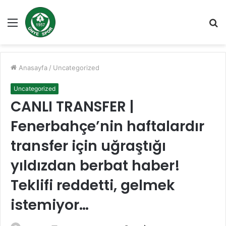
Menü
A
y
...
Anasayfa
/
Uncategorized
Uncategorized
CANLI TRANSFER |
Fenerbahçe’nin haftalardır
transfer için uğraştığı
yıldızdan berbat haber!
Teklifi reddetti, gelmek
istemiyor…