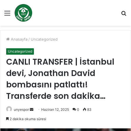
Menü
A
y
...
Anasayfa
/
Uncategorized
Uncategorized
CANLI TRANSFER | İstanbul
devi, Jonathan David
bombasını patlattı!
Transferde son dakika…
Bir
unyespor
Haziran 12, 2025
0
83
e-
2 dakika okuma süresi
posta
göndermek