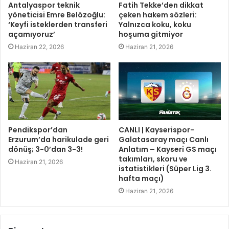
Antalyaspor teknik
Fatih Tekke’den dikkat
yöneticisi Emre Belözoğlu:
çeken hakem sözleri:
‘Keyfi isteklerden transferi
Yalnızca koku, koku
açamıyoruz’
hoşuma gitmiyor
Haziran 22, 2026
Haziran 21, 2026
Pendikspor’dan
CANLI | Kayserispor-
Erzurum’da harikulade geri
Galatasaray maçı Canlı
dönüş; 3-0’dan 3-3!
Anlatım – Kayseri GS maçı
takımları, skoru ve
Haziran 21, 2026
istatistikleri (Süper Lig 3.
hafta maçı)
Haziran 21, 2026