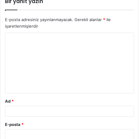
Bir yanıt yazın
E-posta adresiniz yayınlanmayacak.
Gerekli alanlar
*
ile
işaretlenmişlerdir
Y
o
r
u
m
*
Ad
*
E-posta
*