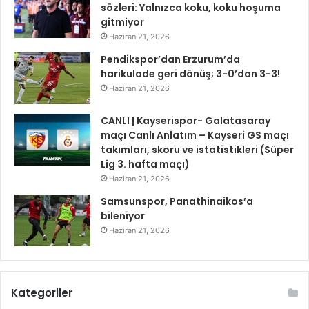
sözleri: Yalnızca koku, koku hoşuma
gitmiyor
Haziran 21, 2026
Pendikspor’dan Erzurum’da
harikulade geri dönüş; 3-0’dan 3-3!
Haziran 21, 2026
CANLI | Kayserispor- Galatasaray
maçı Canlı Anlatım – Kayseri GS maçı
takımları, skoru ve istatistikleri (Süper
Lig 3. hafta maçı)
Haziran 21, 2026
Samsunspor, Panathinaikos’a
bileniyor
Haziran 21, 2026
Kategoriler