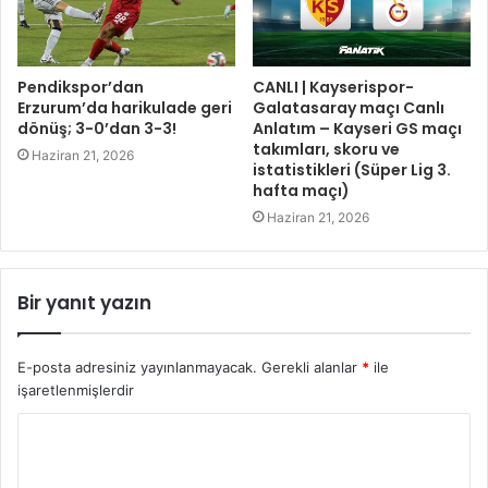
Pendikspor’dan
CANLI | Kayserispor-
Erzurum’da harikulade geri
Galatasaray maçı Canlı
dönüş; 3-0’dan 3-3!
Anlatım – Kayseri GS maçı
takımları, skoru ve
Haziran 21, 2026
istatistikleri (Süper Lig 3.
hafta maçı)
Haziran 21, 2026
Bir yanıt yazın
E-posta adresiniz yayınlanmayacak.
Gerekli alanlar
*
ile
işaretlenmişlerdir
Y
o