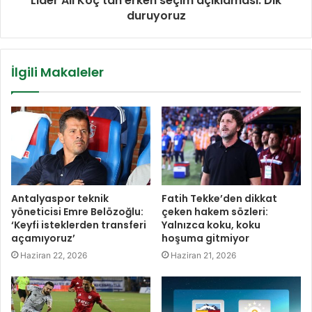
Lider Ali Koç'tan erken seçim açıklaması: Dik
duruyoruz
İlgili Makaleler
Antalyaspor teknik
Fatih Tekke’den dikkat
yöneticisi Emre Belözoğlu:
çeken hakem sözleri:
‘Keyfi isteklerden transferi
Yalnızca koku, koku
açamıyoruz’
hoşuma gitmiyor
Haziran 22, 2026
Haziran 21, 2026