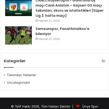
CANLI | Kayserispor- Galatasaray
maçı Canlı Anlatım – Kayseri GS maçı
takımları, skoru ve istatistikleri (Süper
Lig 3. hafta maçı)
Haziran 21, 2026
Samsunspor, Panathinaikos’a
bileniyor
Haziran 21, 2026
Kategoriler
Takımdan Haberler
Uncategorized
© Telif Hakkı 2026, Tüm Hakları Saklıdır |
Ünye Spor