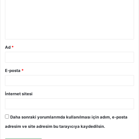
r
u
m
*
Ad
*
E-posta
*
İnternet sitesi
Daha sonraki yorumlarımda kullanılması için adım, e-posta
adresim ve site adresim bu tarayıcıya kaydedilsin.