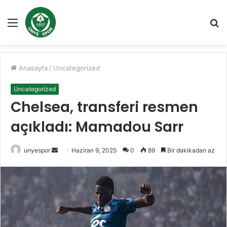
Menü
A
y
...
Anasayfa
/
Uncategorized
Uncategorized
Chelsea, transferi resmen
açıkladı: Mamadou Sarr
Bir
unyespor
Haziran 9, 2025
0
89
Bir dakikadan az
e-
posta
göndermek