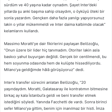
sürdüm ve 40 yaşına kadar oynadım. Şayet Inter’deki
yıllarda şu anki başıma sahip olsaydım, o öyküyü öteki bir
sonla yazardım. Gençken daha fazla yanılgı yapıyorsunuz
lakin o yıllar mükemmeldi ve Inter daima kalbimde olacak”
kelamlarını kullandı.
Massimo Moratti’ye dair fikirlerini paylaşan Belözoğlu,
“Onun üzere bir lider hiç tanımadım. Otoriter lakin asla
baskıcı yahut buyurgan değildi. Gerçek bir centilmendi, bu
hem soyunma odasında hem de kulüpte hissediliyordu.
Milano’ya geldiğimde hâlâ görüşüyoruz” dedi.
Inter’e transfer sürecini anlatan Belözoğlu, “20
yaşındaydım. Moratti, Galatasaray ile kontratımın bitmesine
birkaç ay kala İstanbul’a geldi ve beni transfer etmek
istediğini söyledi. Yanında Facchetti de vardı. Sonra birinci
sefer Milano’ya gittim, benim için inanılmaz bir histi. İmza