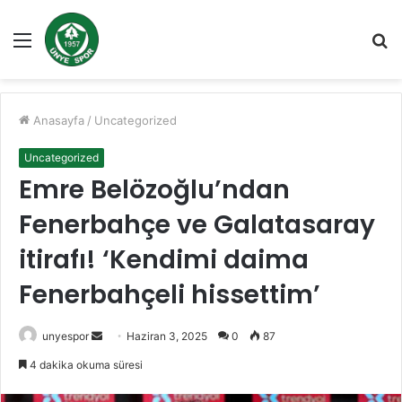
Menü
A
y
...
Anasayfa
/
Uncategorized
Uncategorized
Emre Belözoğlu’ndan
Fenerbahçe ve Galatasaray
itirafı! ‘Kendimi daima
Fenerbahçeli hissettim’
Bir
unyespor
Haziran 3, 2025
0
87
e-
4 dakika okuma süresi
posta
göndermek