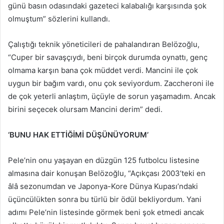
günü basın odasındaki gazeteci kalabalığı karşısında şok
olmuştum” sözlerini kullandı.
Çalıştığı teknik yöneticileri de pahalandıran Belözoğlu,
“Cuper bir savaşçıydı, beni birçok durumda oynattı, genç
olmama karşın bana çok müddet verdi. Mancini ile çok
uygun bir bağım vardı, onu çok seviyordum. Zaccheroni ile
de çok yeterli anlaştım, üçüyle de sorun yaşamadım. Ancak
birini seçecek olursam Mancini derim” dedi.
‘BUNU HAK ETTİĞİMİ DÜŞÜNÜYORUM’
Pele’nin onu yaşayan en düzgün 125 futbolcu listesine
almasına dair konuşan Belözoğlu, “Açıkçası 2003’teki en
âlâ sezonumdan ve Japonya-Kore Dünya Kupası’ndaki
üçüncülükten sonra bu türlü bir ödül bekliyordum. Yani
adımı Pele’nin listesinde görmek beni şok etmedi ancak