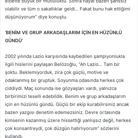
elbette büyük bir mutluluktu. Sonra hayat bazen şanssız
olabilir ve tüm o sakatlıklar geldi… Fakat bunu hak ettiğimi
düşünüyorum” diye konuştu.
‘BENİM VE GRUP ARKADAŞLARIM İÇİN EN HÜZÜNLÜ
GÜNDÜ’
2002 yılında Lazio karşısında kaybedilen şampiyonlukla
ilgili hislerini paylaşan Belözoğlu, “Ah Lazio… Tam bir
şoktu. Beklemiyorduk, zira çok güçlü, motive ve
odaklanmış bir gruptuk. Soyunma odasında herkes çok
ciddiydi. Maç sonunda ise gözyaşları vardı, yalnızca
birbirimizi teselli edebildik. Benim ve grup arkadaşlarım
için en hüzünlü gündü. Güçlü bir ekip kurabilirsiniz ancak
bazen yazgısı denetim edemezsiniz. Devre ortasında
kimsenin kazanmış üzere hissettiği yanlışsız değil, herkes
çok konsantreydi, çok düzgün hatırlıyorum” sözlerini
kullandı.