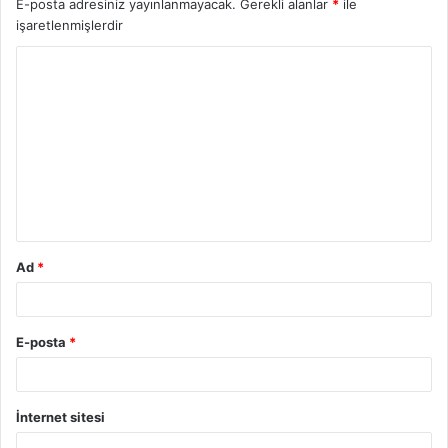
E-posta adresiniz yayınlanmayacak.
Gerekli alanlar
*
ile
işaretlenmişlerdir
Y
o
r
u
m
*
Ad
*
E-posta
*
İnternet sitesi