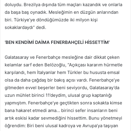
doluydu. Brezilya dışında tüm maçları kazandık ve onlarla
da başa baş oynadık. Mesleğimin en düzgün anlarından
biri. Türkiye’ye döndüğümüzde iki milyon kişi
sokaklardaydı” dedi.
‘BEN KENDİMİ DAİMA FENERBAHÇELİ HİSSETTİM’
Galatasaray ve Fenerbahçe mesleğine dair dikkat çeken
kelamlar sarf eden Belözoğlu, “Açıkçası kararım hürmetle
karşılandı, hem İtalyanlar hem Türkler bu hususta emsal
olsa da daha çağdaş bir bakış açısı vardı. Fenerbahçe’ye
gitmeden evvel beşerler beni seviyordu, Galatasaray’da
uzun mühlet birinci 11’deydim, ulusal grup kaptanlığı
yapmıştım. Fenerbahçe’ye geçtikten sonra sokakta kimse
bana hakaret etmedi ama… birinci sefer insanların beni
artık eskisi kadar sevmediğini hissettim. Bunu yönetmeyi
öğrendim: Biri beni ulusal kadroya ve Avrupa’ya taşıyan