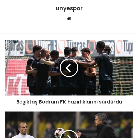
unyespor
Web
sitesi
Beşiktaş Bodrum FK hazırlıklarını sürdürdü