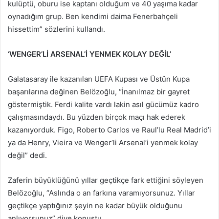
kulüptü, oburu ise kaptanı olduğum ve 40 yaşıma kadar
oynadığım grup. Ben kendimi daima Fenerbahçeli
hissettim” sözlerini kullandı.
‘WENGER’Lİ ARSENAL’İ YENMEK KOLAY DEĞİL’
Galatasaray ile kazanılan UEFA Kupası ve Üstün Kupa
başarılarına değinen Belözoğlu, “İnanılmaz bir gayret
göstermiştik. Ferdi kalite vardı lakin asıl gücümüz kadro
çalışmasındaydı. Bu yüzden birçok maçı hak ederek
kazanıyorduk. Figo, Roberto Carlos ve Raul’lu Real Madrid’i
ya da Henry, Vieira ve Wenger’li Arsenal’i yenmek kolay
değil” dedi.
Zaferin büyüklüğünü yıllar geçtikçe fark ettiğini söyleyen
Belözoğlu, “Aslında o an farkına varamıyorsunuz. Yıllar
geçtikçe yaptığınız şeyin ne kadar büyük olduğunu
anlıyorsunuz” diye konuştu.