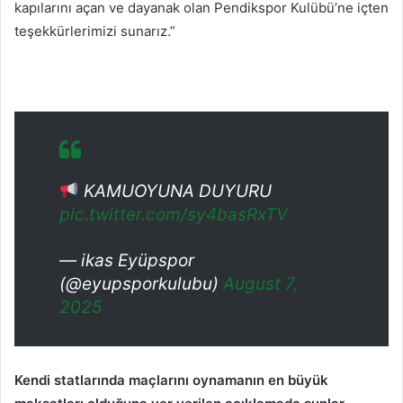
kapılarını açan ve dayanak olan Pendikspor Kulübü’ne içten
teşekkürlerimizi sunarız.”
KAMUOYUNA DUYURU
pic.twitter.com/sy4basRxTV
— ikas Eyüpspor
(@eyupsporkulubu)
August 7,
2025
Kendi statlarında maçlarını oynamanın en büyük