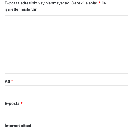
E-posta adresiniz yayınlanmayacak.
Gerekli alanlar
*
ile
işaretlenmişlerdir
Y
o
r
u
m
*
Ad
*
E-posta
*
İnternet sitesi