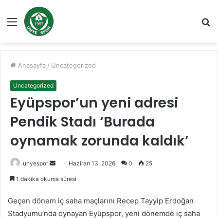
Menü
A
y
...
Anasayfa
/
Uncategorized
Uncategorized
Eyüpspor’un yeni adresi
Pendik Stadı ‘Burada
oynamak zorunda kaldık’
Bir
unyespor
Haziran 13, 2026
0
25
e-
1 dakika okuma süresi
posta
göndermek
Geçen dönem iç saha maçlarını Recep Tayyip Erdoğan
Stadyumu’nda oynayan Eyüpspor, yeni dönemde iç saha