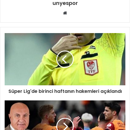
unyespor
Web
sitesi
Süper Lig'de birinci haftanın hakemleri açıklandı