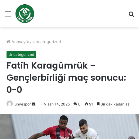
Menü
A
y
...
Anasayfa
/
Uncategorized
Uncategorized
Fatih Karagümrük –
Gençlerbirliği maç sonucu:
0-0
Bir
unyespor
Nisan 14, 2025
0
91
Bir dakikadan az
e-
posta
göndermek