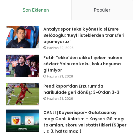
Son Eklenen
Popüler
Antalyaspor teknik yöneticisi Emre
Belözoğlu: ‘Keyfi isteklerden transferi
açamıyoruz’
Haziran 22, 2026
Fatih Tekke’den dikkat çeken hakem
sözleri: Yalnızca koku, koku hoşuma
gitmiyor
Haziran 21, 2026
Pendikspor’dan Erzurum’da
harikulade geri dönüş; 3-0’dan 3-3!
Haziran 21, 2026
CANLI | Kayserispor- Galatasaray
maçı Canlı Anlatım – Kayseri GS maçı
takımları, skoru ve istatistikleri (Süper
Lig 3. hafta maçı)