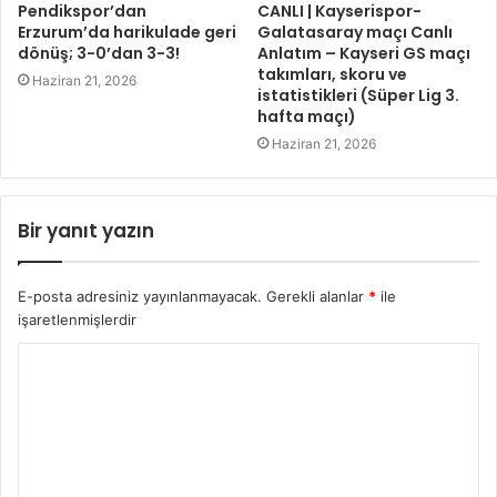
Pendikspor’dan
CANLI | Kayserispor-
Erzurum’da harikulade geri
Galatasaray maçı Canlı
dönüş; 3-0’dan 3-3!
Anlatım – Kayseri GS maçı
takımları, skoru ve
Haziran 21, 2026
istatistikleri (Süper Lig 3.
hafta maçı)
Haziran 21, 2026
Bir yanıt yazın
E-posta adresiniz yayınlanmayacak.
Gerekli alanlar
*
ile
işaretlenmişlerdir
Y
o
r
u
m