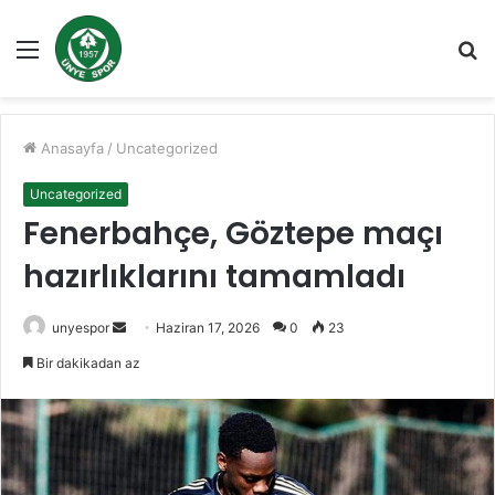
Menü
A
y
...
Anasayfa
/
Uncategorized
Uncategorized
Fenerbahçe, Göztepe maçı
hazırlıklarını tamamladı
Bir
unyespor
Haziran 17, 2026
0
23
e-
Bir dakikadan az
posta
göndermek