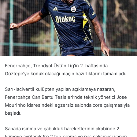
Fenerbahçe, Trendyol Üstün Lig’in 2. haftasında
Göztepe’ye konuk olacağı maçın hazırlıklarını tamamladı.
Sarı-lacivertli kulüpten yapılan açıklamaya nazaran,
Fenerbahçe Can Bartu Tesisleri’nde teknik yönetici Jose
Mourinho idaresindeki egzersiz salonda core çalışmasıyla
başladı.
Sahada ısınma ve çabukluk hareketlerinin akabinde 2
kümeye ayrılarak 5’e 2 top kapma ve pas çalışması yapan