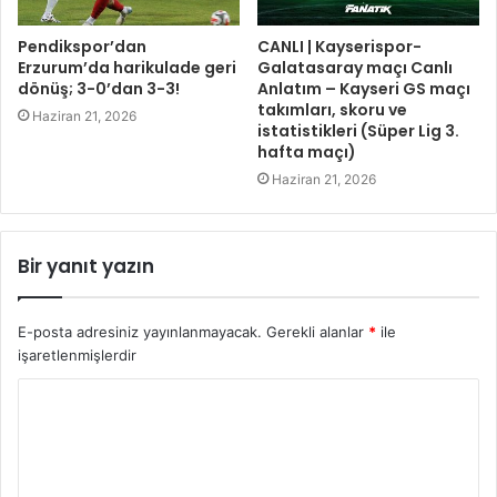
Pendikspor’dan
CANLI | Kayserispor-
Erzurum’da harikulade geri
Galatasaray maçı Canlı
dönüş; 3-0’dan 3-3!
Anlatım – Kayseri GS maçı
takımları, skoru ve
Haziran 21, 2026
istatistikleri (Süper Lig 3.
hafta maçı)
Haziran 21, 2026
Bir yanıt yazın
E-posta adresiniz yayınlanmayacak.
Gerekli alanlar
*
ile
işaretlenmişlerdir
Y
o
r
u