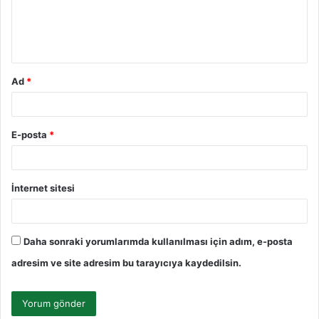
m
*
Ad
*
E-posta
*
İnternet sitesi
Daha sonraki yorumlarımda kullanılması için adım, e-posta
adresim ve site adresim bu tarayıcıya kaydedilsin.