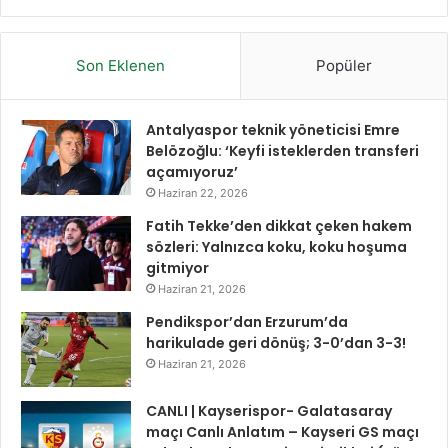
Son Eklenen
Popüler
Antalyaspor teknik yöneticisi Emre
Belözoğlu: ‘Keyfi isteklerden transferi
açamıyoruz’
Haziran 22, 2026
Fatih Tekke’den dikkat çeken hakem
sözleri: Yalnızca koku, koku hoşuma
gitmiyor
Haziran 21, 2026
Pendikspor’dan Erzurum’da
harikulade geri dönüş; 3-0’dan 3-3!
Haziran 21, 2026
CANLI | Kayserispor- Galatasaray
maçı Canlı Anlatım – Kayseri GS maçı