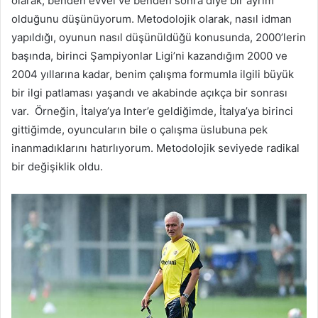
olarak, benden evvel ve benden sonra diye bir ayrım
olduğunu düşünüyorum. Metodolojik olarak, nasıl idman
yapıldığı, oyunun nasıl düşünüldüğü konusunda, 2000’lerin
başında, birinci Şampiyonlar Ligi’ni kazandığım 2000 ve
2004 yıllarına kadar, benim çalışma formumla ilgili büyük
bir ilgi patlaması yaşandı ve akabinde açıkça bir sonrası
var. Örneğin, İtalya’ya Inter’e geldiğimde, İtalya’ya birinci
gittiğimde, oyuncuların bile o çalışma üslubuna pek
inanmadıklarını hatırlıyorum. Metodolojik seviyede radikal
bir değişiklik oldu.