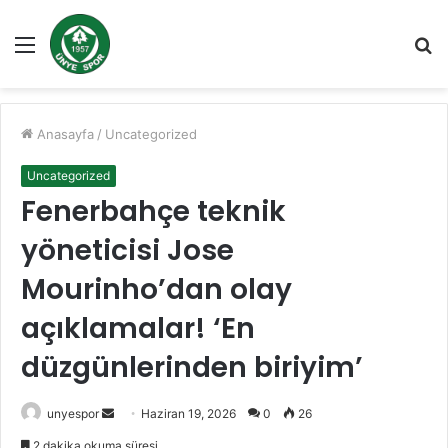
Menü
A
y
...
Anasayfa
/
Uncategorized
Uncategorized
Fenerbahçe teknik
yöneticisi Jose
Mourinho’dan olay
açıklamalar! ‘En
düzgünlerinden biriyim’
Bir
unyespor
Haziran 19, 2026
0
26
e-
2 dakika okuma süresi