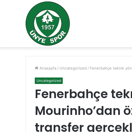
Anasayfa
/
Uncategorized
/
Fenerbahçe teknik yöne
Uncategorized
Fenerbahçe tekn
Mourinho’dan öze
transfer gerçekl