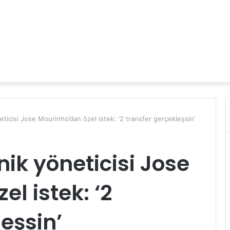
ticisi Jose Mourinho’dan özel istek: ‘2 transfer gerçekleşsin’
ik yöneticisi Jose
l istek: ‘2
eşsin’