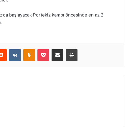
’da başlayacak Portekiz kampı öncesinde en az 2
i.
erest
Reddit
VKontakte
Odnoklassniki
Pocket
E-Posta ile paylaş
Yazdır