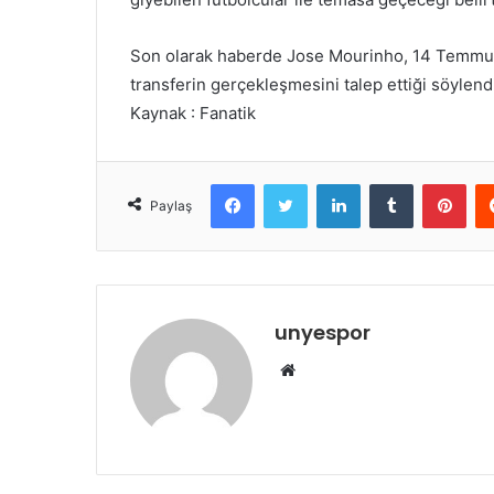
Son olarak haberde Jose Mourinho, 14 Temmuz
transferin gerçekleşmesini talep ettiği söylend
Kaynak : Fanatik
Facebook
Twitter
LinkedIn
Tumblr
Pint
Paylaş
unyespor
Web
sitesi