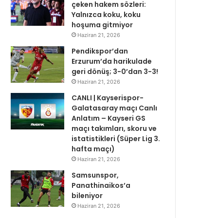
çeken hakem sözleri:
Yalnızca koku, koku
hoşuma gitmiyor
Haziran 21, 2026
Pendikspor’dan
Erzurum’da harikulade
geri dönüş; 3-0’dan 3-3!
Haziran 21, 2026
CANLI | Kayserispor-
Galatasaray maçı Canlı
Anlatım – Kayseri GS
maçı takımları, skoru ve
istatistikleri (Süper Lig 3.
hafta maçı)
Haziran 21, 2026
Samsunspor,
Panathinaikos’a
bileniyor
Haziran 21, 2026