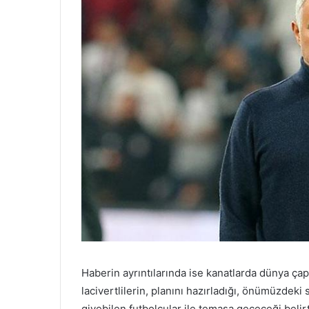
Haberin ayrıntılarında ise kanatlarda dünya çap
lacivertlilerin, planını hazırladığı, önümüzdeki
giyebilen futbolcular ile temasa geçeceği belirt