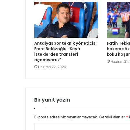
Antalyaspor teknik yöneticisi
Fatih Tekk
Emre Belözoğlu: ‘Keyfi
hakem sözl
isteklerden transferi
koku hoşu
açamıyoruz’
Haziran 21,
Haziran 22, 2026
Bir yanıt yazın
E-posta adresiniz yayınlanmayacak.
Gerekli alanlar
*
i
Y