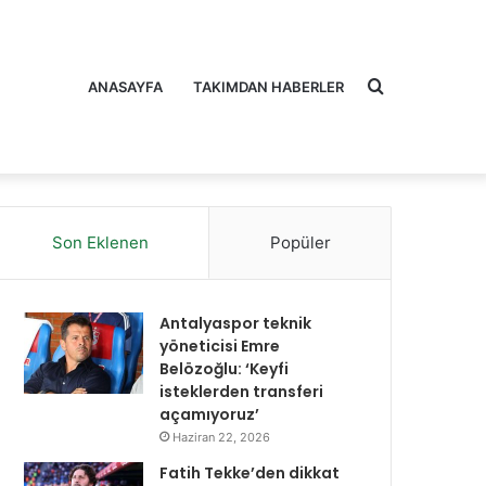
Arama
ANASAYFA
TAKIMDAN HABERLER
Son Eklenen
Popüler
yap
Antalyaspor teknik
yöneticisi Emre
Belözoğlu: ‘Keyfi
isteklerden transferi
açamıyoruz’
...
Haziran 22, 2026
Fatih Tekke’den dikkat