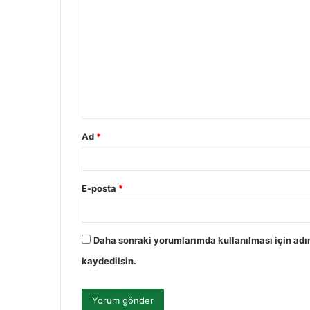
o
r
u
m
*
Ad
*
E-posta
*
Daha sonraki yorumlarımda kullanılması için adı
kaydedilsin.