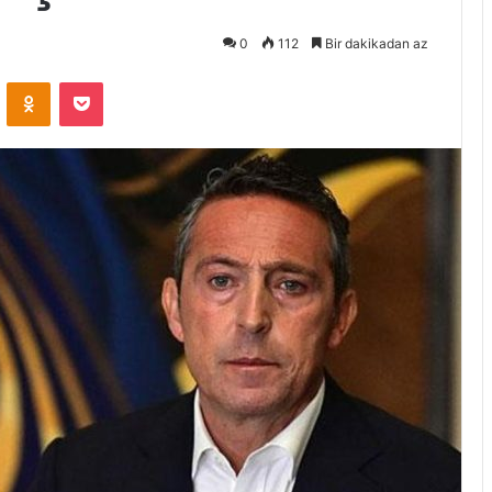
0
112
Bir dakikadan az
VKontakte
Odnoklassniki
Pocket