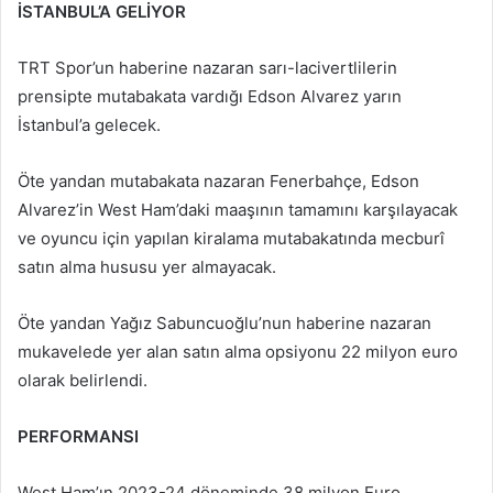
İSTANBUL’A GELİYOR
TRT Spor’un haberine nazaran sarı-lacivertlilerin
prensipte mutabakata vardığı Edson Alvarez yarın
İstanbul’a gelecek.
Öte yandan mutabakata nazaran Fenerbahçe, Edson
Alvarez’in West Ham’daki maaşının tamamını karşılayacak
ve oyuncu için yapılan kiralama mutabakatında mecburî
satın alma hususu yer almayacak.
Öte yandan Yağız Sabuncuoğlu’nun haberine nazaran
mukavelede yer alan satın alma opsiyonu 22 milyon euro
olarak belirlendi.
PERFORMANSI
West Ham’ın 2023-24 döneminde 38 milyon Euro