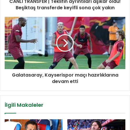
CANLI TRANSFER | Teklifin ayrıntıları aşikâr oldu!
Beşiktaş transferde keyifli sona çok yakın
Galatasaray, Kayserispor maçı hazırlıklarına
devam etti
İlgili Makaleler