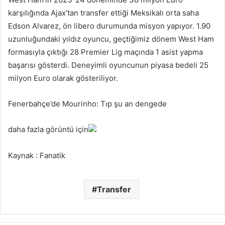
karşılığında Ajax’tan transfer ettiği Meksikalı orta saha
Edson Alvarez, ön libero durumunda misyon yapıyor. 1.90
uzunluğundaki yıldız oyuncu, geçtiğimiz dönem West Ham
formasıyla çıktığı 28 Premier Lig maçında 1 asist yapma
başarısı gösterdi. Deneyimli oyuncunun piyasa bedeli 25
milyon Euro olarak gösteriliyor.
Fenerbahçe’de Mourinho: Tıp şu an dengede
daha fazla görüntü için
Kaynak : Fanatik
Transfer