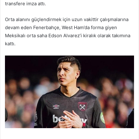
transfere imza attı.
Orta alanını güçlendirmek için uzun vakittir çalışmalarına
devam eden Fenerbahçe, West Ham’da forma giyen
Meksikalı orta saha Edson Alvarez’i kiralık olarak takımına
kattı.