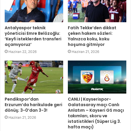
Antalyaspor teknik
Fatih Tekke’den dikkat
yöneticisi Emre Belözoğlu:
çeken hakem sözleri:
‘Keyfi isteklerden transferi
Yalnızca koku, koku
açamıyoruz’
hoşuma gitmiyor
Haziran 22, 2026
Haziran 21, 2026
Pendikspor’dan
CANLI | Kayserispor-
Erzurum’da harikulade geri
Galatasaray maçı Canlı
dönüş; 3-0’dan 3-3!
Anlatım – Kayseri GS maçı
takımları, skoru ve
Haziran 21, 2026
istatistikleri (Süper Lig 3.
hafta maçı)