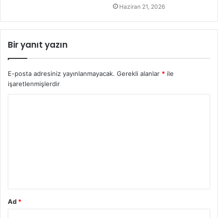
Haziran 21, 2026
Bir yanıt yazın
E-posta adresiniz yayınlanmayacak.
Gerekli alanlar
*
ile
işaretlenmişlerdir
Y
o
r
u
m
*
Ad
*