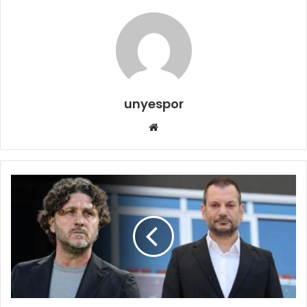
unyespor
Web
sitesi