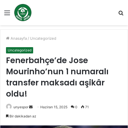
Menü
A
y
...
Anasayfa
/
Uncategorized
Uncategorized
Fenerbahçe’de Jose
Mourinho’nun 1 numaralı
transfer maksadı aşikâr
oldu!
Bir
unyespor
Haziran 15, 2025
0
71
e-
Bir dakikadan az
posta
göndermek