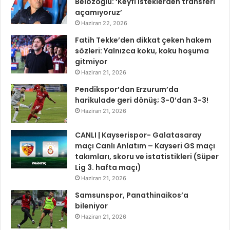
Belözoğlu: ‘Keyfi isteklerden transferi
açamıyoruz’
Haziran 22, 2026
Fatih Tekke’den dikkat çeken hakem
sözleri: Yalnızca koku, koku hoşuma
gitmiyor
Haziran 21, 2026
Pendikspor’dan Erzurum’da
harikulade geri dönüş; 3-0’dan 3-3!
Haziran 21, 2026
CANLI | Kayserispor- Galatasaray
maçı Canlı Anlatım – Kayseri GS maçı
takımları, skoru ve istatistikleri (Süper
Lig 3. hafta maçı)
Haziran 21, 2026
Samsunspor, Panathinaikos’a
bileniyor
Haziran 21, 2026