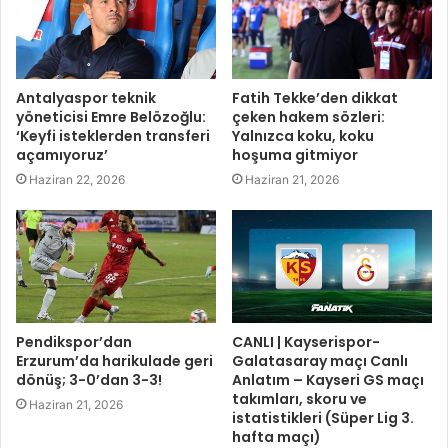
Antalyaspor teknik
Fatih Tekke’den dikkat
yöneticisi Emre Belözoğlu:
çeken hakem sözleri:
‘Keyfi isteklerden transferi
Yalnızca koku, koku
açamıyoruz’
hoşuma gitmiyor
Haziran 22, 2026
Haziran 21, 2026
Pendikspor’dan
CANLI | Kayserispor-
Erzurum’da harikulade geri
Galatasaray maçı Canlı
dönüş; 3-0’dan 3-3!
Anlatım – Kayseri GS maçı
takımları, skoru ve
Haziran 21, 2026
istatistikleri (Süper Lig 3.
hafta maçı)