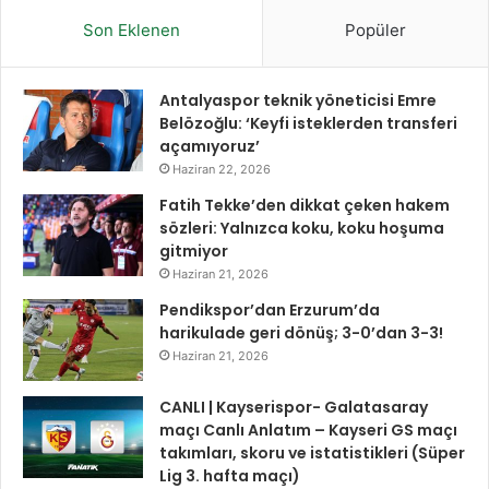
Son Eklenen
Popüler
Antalyaspor teknik yöneticisi Emre
Belözoğlu: ‘Keyfi isteklerden transferi
açamıyoruz’
Haziran 22, 2026
Fatih Tekke’den dikkat çeken hakem
sözleri: Yalnızca koku, koku hoşuma
gitmiyor
Haziran 21, 2026
Pendikspor’dan Erzurum’da
harikulade geri dönüş; 3-0’dan 3-3!
Haziran 21, 2026
CANLI | Kayserispor- Galatasaray
maçı Canlı Anlatım – Kayseri GS maçı
takımları, skoru ve istatistikleri (Süper
Lig 3. hafta maçı)