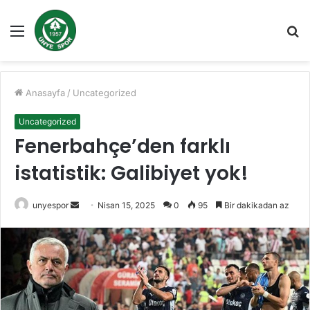
Menü
A
y
...
Anasayfa
/
Uncategorized
Uncategorized
Fenerbahçe’den farklı
istatistik: Galibiyet yok!
Bir
unyespor
Nisan 15, 2025
0
95
Bir dakikadan az
e-
posta
göndermek