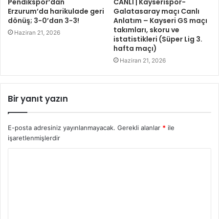
Pendikspor’dan
CANLI | Kayserispor-
Erzurum’da harikulade geri
Galatasaray maçı Canlı
dönüş; 3-0’dan 3-3!
Anlatım – Kayseri GS maçı
takımları, skoru ve
Haziran 21, 2026
istatistikleri (Süper Lig 3.
hafta maçı)
Haziran 21, 2026
Bir yanıt yazın
E-posta adresiniz yayınlanmayacak.
Gerekli alanlar
*
ile
işaretlenmişlerdir
Y
o
r
u
m