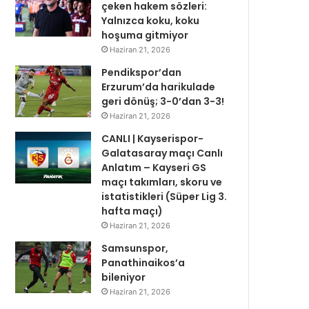
çeken hakem sözleri:
Yalnızca koku, koku
hoşuma gitmiyor
Haziran 21, 2026
Pendikspor’dan
Erzurum’da harikulade
geri dönüş; 3-0’dan 3-3!
Haziran 21, 2026
CANLI | Kayserispor-
Galatasaray maçı Canlı
Anlatım – Kayseri GS
maçı takımları, skoru ve
istatistikleri (Süper Lig 3.
hafta maçı)
Haziran 21, 2026
Samsunspor,
Panathinaikos’a
bileniyor
Haziran 21, 2026