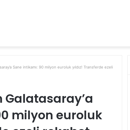
ray’a Sane intikamı: 90 milyon euroluk yıldız! Transferde ezeli
 Galatasaray’a
90 milyon euroluk