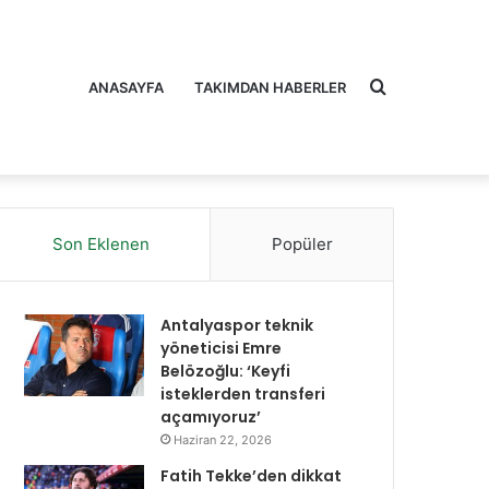
Arama
ANASAYFA
TAKIMDAN HABERLER
Son Eklenen
Popüler
yap
Antalyaspor teknik
yöneticisi Emre
Belözoğlu: ‘Keyfi
isteklerden transferi
açamıyoruz’
...
Haziran 22, 2026
Fatih Tekke’den dikkat