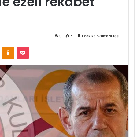
de ezeli rekabet
0
71
1 dakika okuma süresi
VKontakte
Odnoklassniki
Pocket