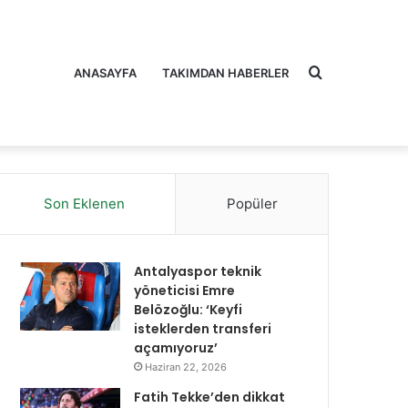
Arama
ANASAYFA
TAKIMDAN HABERLER
Son Eklenen
Popüler
yap
Antalyaspor teknik
yöneticisi Emre
Belözoğlu: ‘Keyfi
isteklerden transferi
açamıyoruz’
...
Haziran 22, 2026
Fatih Tekke’den dikkat