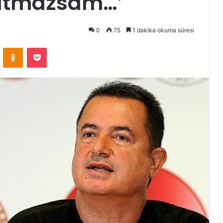
tutmazsam…’
0
75
1 dakika okuma süresi
VKontakte
Odnoklassniki
Pocket