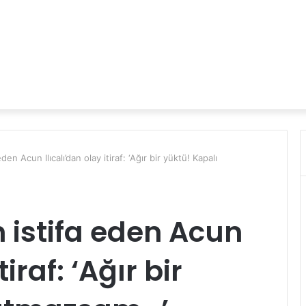
en Acun Ilıcalı’dan olay itiraf: ‘Ağır bir yüktü! Kapalı
 istifa eden Acun
tiraf: ‘Ağır bir