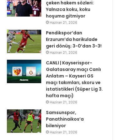
çeken hakem sözleri:
Yalnızca koku, koku
hoşuma gitmiyor
Haziran 21, 2026
Pendikspor’dan
Erzurum’da harikulade
geri dönüş; 3-0’dan 3-3!
Haziran 21, 2026
CANLI | Kayserispor-
Galatasaray maçı Canlı
Anlatım – Kayseri GS
maçı takımları, skoru ve
istatistikleri (Süper Lig 3.
hafta maçı)
Haziran 21, 2026
Samsunspor,
Panathinaikos’a
bileniyor
Haziran 21, 2026