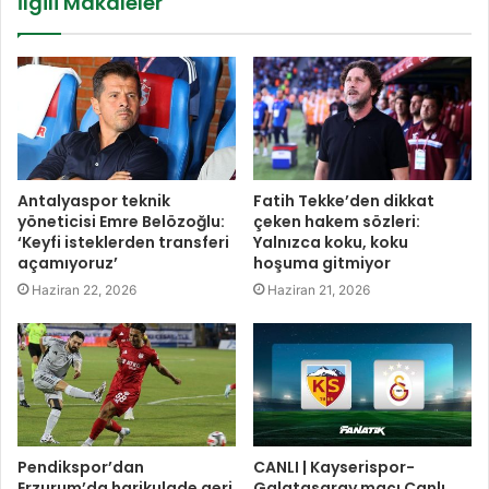
İlgili Makaleler
Antalyaspor teknik
Fatih Tekke’den dikkat
yöneticisi Emre Belözoğlu:
çeken hakem sözleri:
‘Keyfi isteklerden transferi
Yalnızca koku, koku
açamıyoruz’
hoşuma gitmiyor
Haziran 22, 2026
Haziran 21, 2026
Pendikspor’dan
CANLI | Kayserispor-
Erzurum’da harikulade geri
Galatasaray maçı Canlı