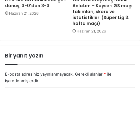
dönüş; 3-0’dan 3-3!
Anlatım – Kayseri GS maçı
takımları, skoru ve
Haziran 21, 2026
istatistikleri (Süper Lig 3.
hafta maçı)
Haziran 21, 2026
Bir yanıt yazın
E-posta adresiniz yayınlanmayacak.
Gerekli alanlar
*
ile
işaretlenmişlerdir
Y
o
r
u
m
*