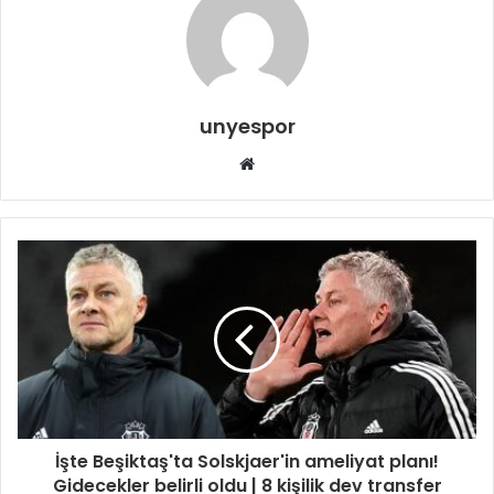
unyespor
Web
sitesi
İşte Beşiktaş'ta Solskjaer'in ameliyat planı!
Gidecekler belirli oldu | 8 kişilik dev transfer