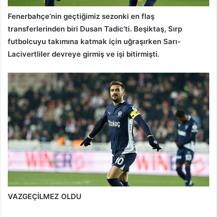
Fenerbahçe’nin geçtiğimiz sezonki en flaş
transferlerinden biri Dusan Tadic’ti. Beşiktaş, Sırp
futbolcuyu takımına katmak için uğraşırken Sarı-
Lacivertliler devreye girmiş ve işi bitirmişti.
VAZGEÇİLMEZ OLDU