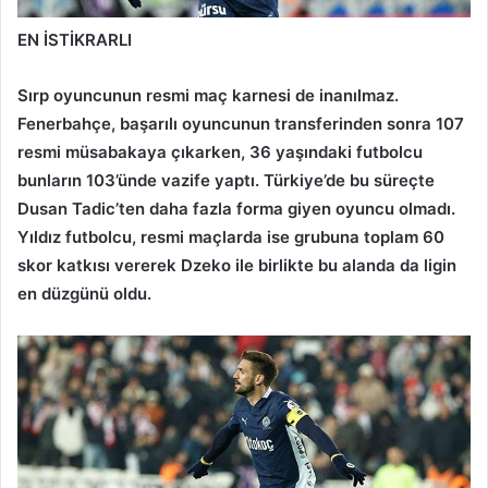
EN İSTİKRARLI
Sırp oyuncunun resmi maç karnesi de inanılmaz.
Fenerbahçe, başarılı oyuncunun transferinden sonra 107
resmi müsabakaya çıkarken, 36 yaşındaki futbolcu
bunların 103’ünde vazife yaptı. Türkiye’de bu süreçte
Dusan Tadic’ten daha fazla forma giyen oyuncu olmadı.
Yıldız futbolcu, resmi maçlarda ise grubuna toplam 60
skor katkısı vererek Dzeko ile birlikte bu alanda da ligin
en düzgünü oldu.