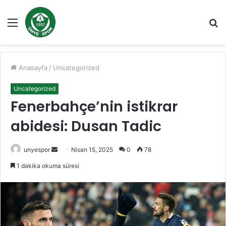
Menü
A
y
...
Anasayfa
/
Uncategorized
Uncategorized
Fenerbahçe’nin istikrar
abidesi: Dusan Tadic
Bir
unyespor
Nisan 15, 2025
0
78
e-
1 dakika okuma süresi
posta
göndermek