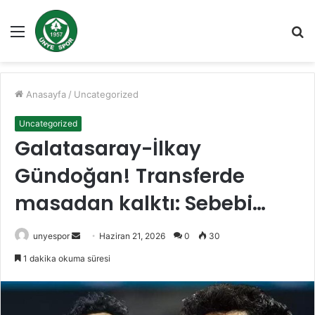
Menü
A
y
...
Anasayfa
/
Uncategorized
Uncategorized
Galatasaray-İlkay
Gündoğan! Transferde
masadan kalktı: Sebebi…
Bir
unyespor
Haziran 21, 2026
0
30
e-
1 dakika okuma süresi
posta
göndermek