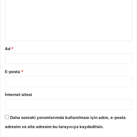
r
u
m
*
Ad
*
E-posta
*
İnternet sitesi
Daha sonraki yorumlarımda kullanılması için adım, e-posta
adresim ve site adresim bu tarayıcıya kaydedilsin.