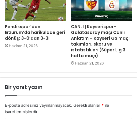
Pendikspor’dan
CANLI | Kayserispor-
Erzurum’da harikulade geri
Galatasaray maçı Canlı
dönüş; 3-0’dan 3-3!
Anlatım – Kayseri GS maçı
takımları, skoru ve
Haziran 21, 2026
istatistikleri (Süper Lig 3.
hafta maçı)
Haziran 21, 2026
Bir yanıt yazın
E-posta adresiniz yayınlanmayacak.
Gerekli alanlar
*
ile
işaretlenmişlerdir
Y
o