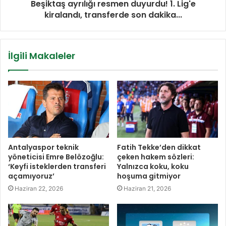
Beşiktaş ayrılığı resmen duyurdu! 1. Lig'e
kiralandı, transferde son dakika...
İlgili Makaleler
Antalyaspor teknik
Fatih Tekke’den dikkat
yöneticisi Emre Belözoğlu:
çeken hakem sözleri:
‘Keyfi isteklerden transferi
Yalnızca koku, koku
açamıyoruz’
hoşuma gitmiyor
Haziran 22, 2026
Haziran 21, 2026