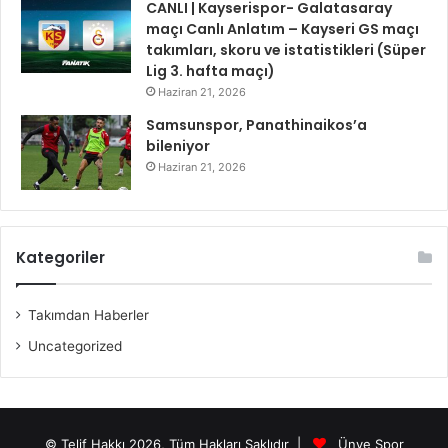
CANLI | Kayserispor- Galatasaray
maçı Canlı Anlatım – Kayseri GS maçı
takımları, skoru ve istatistikleri (Süper
Lig 3. hafta maçı)
Haziran 21, 2026
Samsunspor, Panathinaikos’a
bileniyor
Haziran 21, 2026
Kategoriler
Takımdan Haberler
Uncategorized
© Telif Hakkı 2026, Tüm Hakları Saklıdır |
Ünye Spor