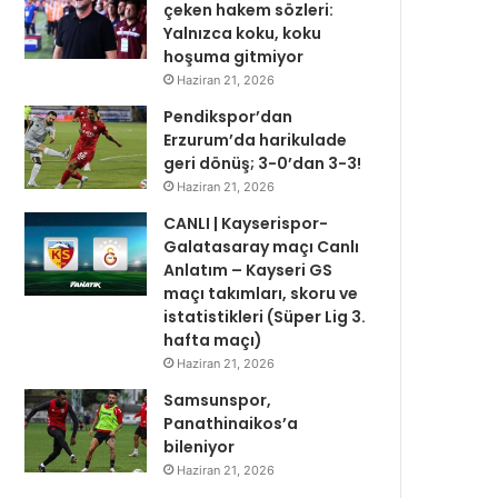
çeken hakem sözleri:
Yalnızca koku, koku
hoşuma gitmiyor
Haziran 21, 2026
Pendikspor’dan
Erzurum’da harikulade
geri dönüş; 3-0’dan 3-3!
Haziran 21, 2026
CANLI | Kayserispor-
Galatasaray maçı Canlı
Anlatım – Kayseri GS
maçı takımları, skoru ve
istatistikleri (Süper Lig 3.
hafta maçı)
Haziran 21, 2026
Samsunspor,
Panathinaikos’a
bileniyor
Haziran 21, 2026