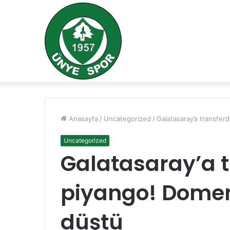
Anasayfa
/
Uncategorized
/
Galatasaray’a transfe
Uncategorized
Galatasaray’a 
piyango! Domen
düştü