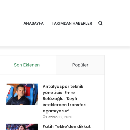
Arama
ANASAYFA
TAKIMDAN HABERLER
Son Eklenen
Popüler
yap
Antalyaspor teknik
yöneticisi Emre
Belözoğlu: ‘Keyfi
isteklerden transferi
açamıyoruz’
...
Haziran 22, 2026
Fatih Tekke’den dikkat