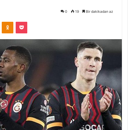
0
19
Bir dakikadan az
VKontakte
Odnoklassniki
Pocket