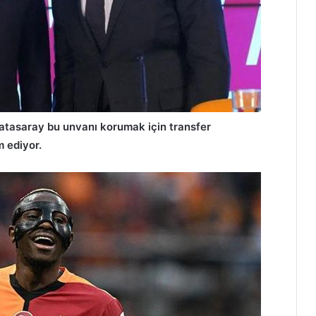
atasaray bu unvanı korumak için transfer
 ediyor.