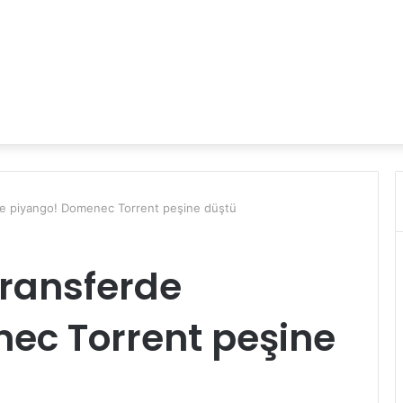
rde piyango! Domenec Torrent peşine düştü
transferde
ec Torrent peşine