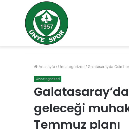
Anasayfa
/
Uncategorized
/
Galatasaray’da Osimhe
Uncategorized
Galatasaray’da
geleceği muhak
Temmuz planı