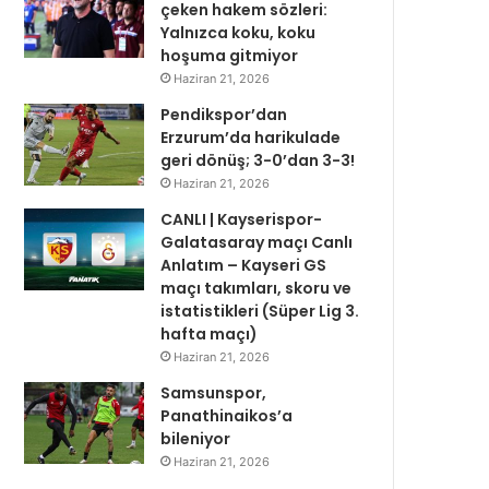
çeken hakem sözleri:
Yalnızca koku, koku
hoşuma gitmiyor
Haziran 21, 2026
Pendikspor’dan
Erzurum’da harikulade
geri dönüş; 3-0’dan 3-3!
Haziran 21, 2026
CANLI | Kayserispor-
Galatasaray maçı Canlı
Anlatım – Kayseri GS
maçı takımları, skoru ve
istatistikleri (Süper Lig 3.
hafta maçı)
Haziran 21, 2026
Samsunspor,
Panathinaikos’a
bileniyor
Haziran 21, 2026