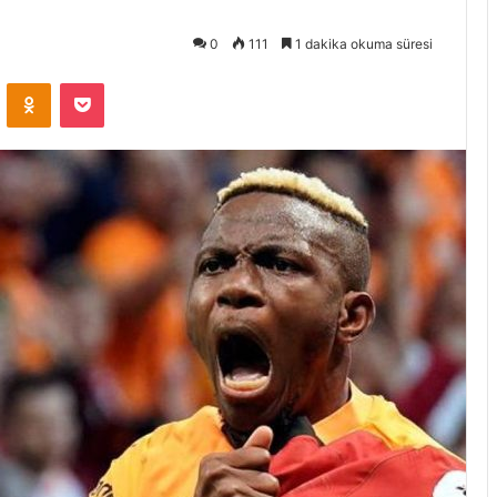
0
111
1 dakika okuma süresi
VKontakte
Odnoklassniki
Pocket