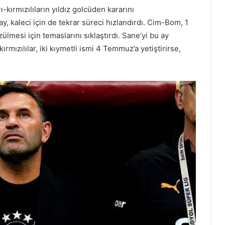
kırmızılıların yıldız golcüden kararını
ay, kaleci için de tekrar süreci hızlandırdı. Cim-Bom, 1
mesi için temaslarını sıklaştırdı. Sane’yi bu ay
mızılılar, iki kıymetli ismi 4 Temmuz’a yetiştirirse,
.