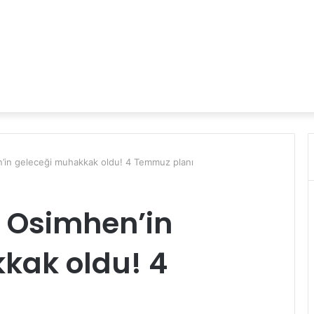
n’in geleceği muhakkak oldu! 4 Temmuz planı
 Osimhen’in
kak oldu! 4