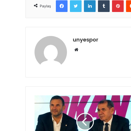
Paylaş
unyespor
Web
sitesi