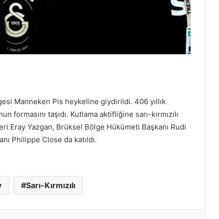
mgesi Manneken Pis heykeline giydirildi. 406 yıllık
un formasını taşıdı. Kutlama aktifliğine sarı-kırmızılı
eteri Eray Yazgan, Brüksel Bölge Hükümeti Başkanı Rudi
ı Philippe Close da katıldı.
y
Sarı-Kırmızılı
erest
Reddit
VKontakte
Odnoklassniki
Pocket
E-Posta ile paylaş
Yazdır