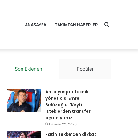
Arama
ANASAYFA
TAKIMDAN HABERLER
Son Eklenen
Popüler
yap
Antalyaspor teknik
yöneticisi Emre
Belözoğlu: ‘Keyfi
isteklerden transferi
açamıyoruz’
...
Haziran 22, 2026
Fatih Tekke’den dikkat