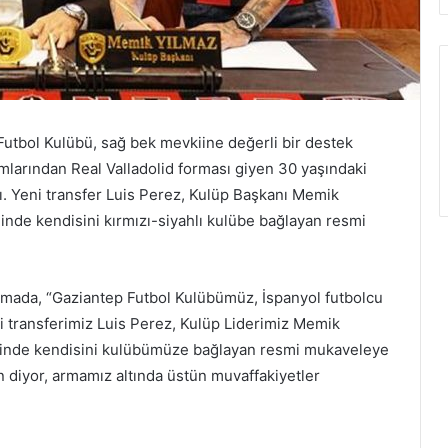
utbol Kulübü, sağ bek mevkiine değerli bir destek
ımlarından Real Valladolid forması giyen 30 yaşındaki
dı. Yeni transfer Luis Perez, Kulüp Başkanı Memik
inde kendisini kırmızı-siyahlı kulübe bağlayan resmi
klamada, “Gaziantep Futbol Kulübümüz, İspanyol futbolcu
eni transferimiz Luis Perez, Kulüp Liderimiz Memik
iminde kendisini kulübümüze bağlayan resmi mukaveleye
n diyor, armamız altında üstün muvaffakiyetler