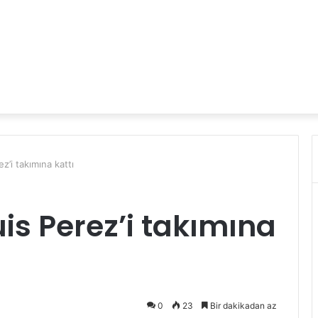
z’i takımına kattı
is Perez’i takımına
0
23
Bir dakikadan az