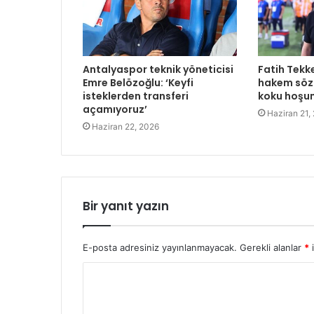
Antalyaspor teknik yöneticisi
Fatih Tekk
Emre Belözoğlu: ‘Keyfi
hakem sözl
isteklerden transferi
koku hoşu
açamıyoruz’
Haziran 21,
Haziran 22, 2026
Bir yanıt yazın
E-posta adresiniz yayınlanmayacak.
Gerekli alanlar
*
i
Y
o