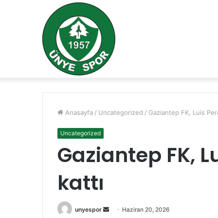
Anasayfa
/
Uncategorized
/
Gaziantep FK, Luis Pere
Uncategorized
Gaziantep FK, Lu
kattı
Bir
unyespor
Haziran 20, 2026