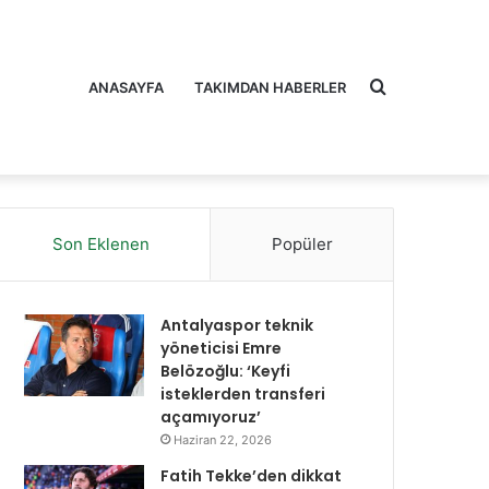
Arama
ANASAYFA
TAKIMDAN HABERLER
Son Eklenen
Popüler
yap
Antalyaspor teknik
yöneticisi Emre
Belözoğlu: ‘Keyfi
isteklerden transferi
açamıyoruz’
...
Haziran 22, 2026
Fatih Tekke’den dikkat