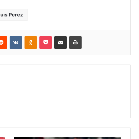
uis Perez
erest
Reddit
VKontakte
Odnoklassniki
Pocket
E-Posta ile paylaş
Yazdır