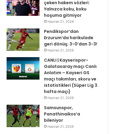
çeken hakem sözleri:
Yalnızca koku, koku
hoşuma gitmiyor
Haziran 21, 2026
Pendikspor’dan
Erzurum’da harikulade
geri dönüş; 3-0’dan 3-3!
Haziran 21, 2026
CANLI | Kayserispor-
Galatasaray maçı Canlı
Anlatım – Kayseri GS
maçı takımları, skoru ve
istatistikleri (Süper Lig 3.
hafta maçı)
Haziran 21, 2026
Samsunspor,
Panathinaikos’a
bileniyor
Haziran 21, 2026