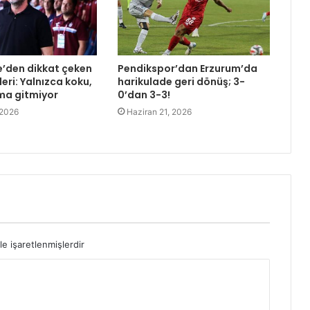
e’den dikkat çeken
Pendikspor’dan Erzurum’da
eri: Yalnızca koku,
harikulade geri dönüş; 3-
ma gitmiyor
0’dan 3-3!
 2026
Haziran 21, 2026
le işaretlenmişlerdir