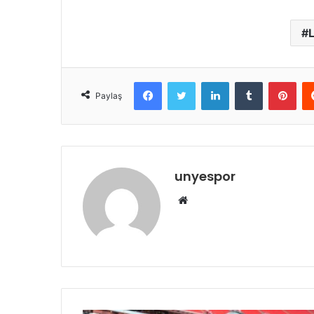
L
Facebook
Twitter
LinkedIn
Tumblr
Pint
Paylaş
unyespor
Web
sitesi