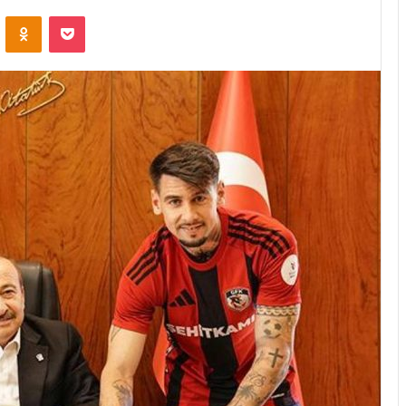
VKontakte
Odnoklassniki
Pocket