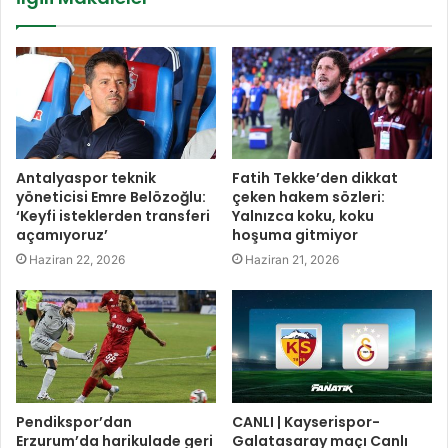
Antalyaspor teknik
Fatih Tekke’den dikkat
yöneticisi Emre Belözoğlu:
çeken hakem sözleri:
‘Keyfi isteklerden transferi
Yalnızca koku, koku
açamıyoruz’
hoşuma gitmiyor
Haziran 22, 2026
Haziran 21, 2026
Pendikspor’dan
CANLI | Kayserispor-
Erzurum’da harikulade geri
Galatasaray maçı Canlı