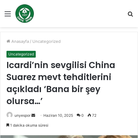
Menü
A
y
...
Anasayfa
/
Uncategorized
Uncategorized
Icardi’nin sevgilisi China
Suarez mevt tehditlerini
açıkladı ‘Bana bir şey
olursa…’
Bir
unyespor
Haziran 10, 2025
0
72
e-
1 dakika okuma süresi
posta
göndermek