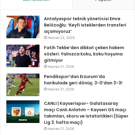
Antalyaspor teknik yöneticisi Emre
Belözoğlu: ‘Keyfi isteklerden transferi
açamıyoruz’
Haziran 22, 2026
Fatih Tekke’den dikkat çeken hakem
sözleri: Yalnızca koku, koku hoşuma
gitmiyor
Haziran 21, 2026
Pendikspor’dan Erzurum’da
harikulade geri dönüş; 3-0’dan 3-3!
Haziran 21, 2026
CANLI | Kayserispor- Galatasaray
maçı Canlı Anlatım – Kayseri GS maçı
takımları, skoru ve istatistikleri (Süper
Lig 3. hafta maçı)
Haziran 21, 2026