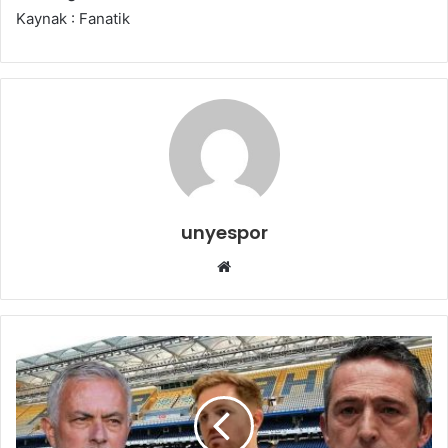
Kaynak : Fanatik
unyespor
Web
sitesi