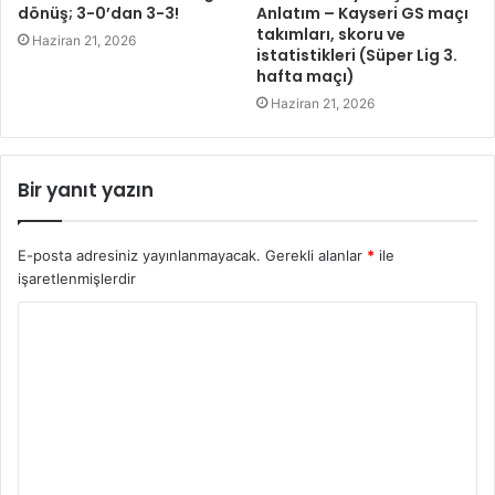
dönüş; 3-0’dan 3-3!
Anlatım – Kayseri GS maçı
takımları, skoru ve
Haziran 21, 2026
istatistikleri (Süper Lig 3.
hafta maçı)
Haziran 21, 2026
Bir yanıt yazın
E-posta adresiniz yayınlanmayacak.
Gerekli alanlar
*
ile
işaretlenmişlerdir
Y
o
r
u
m
*