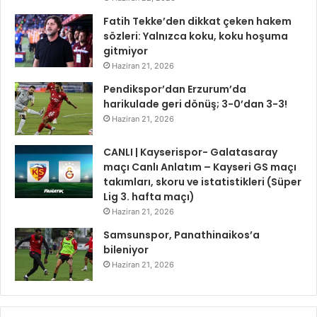
Fatih Tekke’den dikkat çeken hakem
sözleri: Yalnızca koku, koku hoşuma
gitmiyor
Haziran 21, 2026
Pendikspor’dan Erzurum’da
harikulade geri dönüş; 3-0’dan 3-3!
Haziran 21, 2026
CANLI | Kayserispor- Galatasaray
maçı Canlı Anlatım – Kayseri GS maçı
takımları, skoru ve istatistikleri (Süper
Lig 3. hafta maçı)
Haziran 21, 2026
Samsunspor, Panathinaikos’a
bileniyor
Haziran 21, 2026