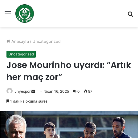
Menü
A
y
...
Anasayfa
/
Uncategorized
Uncategorized
Jose Mourinho uyardı: “Artık
her maç zor”
Bir
unyespor
Nisan 16, 2025
0
87
e-
1 dakika okuma süresi
posta
göndermek