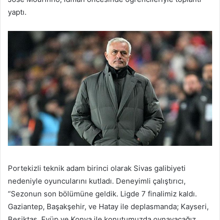
yaptı.
Portekizli teknik adam birinci olarak Sivas galibiyeti
nedeniyle oyuncularını kutladı. Deneyimli çalıştırıcı,
“Sezonun son bölümüne geldik. Ligde 7 finalimiz kaldı.
Gaziantep, Başakşehir, ve Hatay ile deplasmanda; Kayseri,
Beşiktaş, Eyüp ve Konya ile konutumuzda oynayacağız.