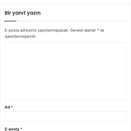
Bir yanıt yazın
E-posta adresiniz yayınlanmayacak.
Gerekli alanlar
*
ile
işaretlenmişlerdir
Y
o
r
u
m
*
Ad
*
E-posta
*