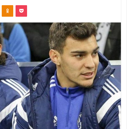
VKontakte
Odnoklassniki
Pocket