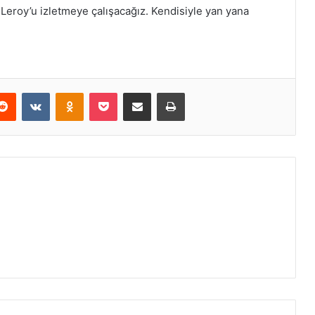
 Leroy’u izletmeye çalışacağız. Kendisiyle yan yana
erest
Reddit
VKontakte
Odnoklassniki
Pocket
E-Posta ile paylaş
Yazdır