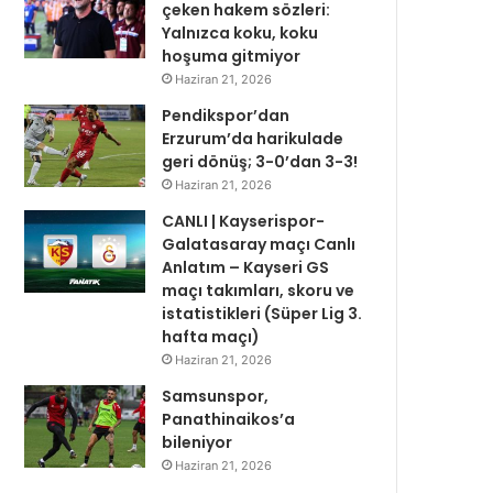
çeken hakem sözleri:
Yalnızca koku, koku
hoşuma gitmiyor
Haziran 21, 2026
Pendikspor’dan
Erzurum’da harikulade
geri dönüş; 3-0’dan 3-3!
Haziran 21, 2026
CANLI | Kayserispor-
Galatasaray maçı Canlı
Anlatım – Kayseri GS
maçı takımları, skoru ve
istatistikleri (Süper Lig 3.
hafta maçı)
Haziran 21, 2026
Samsunspor,
Panathinaikos’a
bileniyor
Haziran 21, 2026