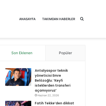
Arama
ANASAYFA
TAKIMDAN HABERLER
Son Eklenen
Popüler
yap
Antalyaspor teknik
yöneticisi Emre
Belözoğlu: ‘Keyfi
isteklerden transferi
açamıyoruz’
...
Haziran 22, 2026
Fatih Tekke’den dikkat