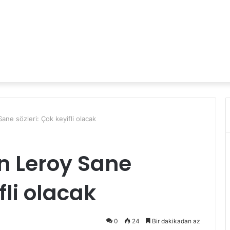
ane sözleri: Çok keyifli olacak
 Leroy Sane
fli olacak
0
24
Bir dakikadan az