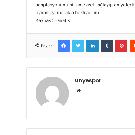
adaptasyonunu bir an evvel sağlayıp en yeterli
oynamayı merakla bekliyorum.”
Kaynak : Fanatik
Facebook
Twitter
LinkedIn
Tumblr
Pint
Paylaş
unyespor
Web
sitesi