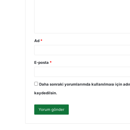
u
m
*
Ad
*
E-posta
*
Daha sonraki yorumlarımda kullanılması için adı
kaydedilsin.