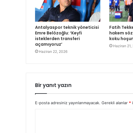
Antalyaspor teknik yöneticisi
Fatih Tekk
Emre Belözoğlu: ‘Keyfi
hakem sözl
isteklerden transferi
koku hoşu
açamıyoruz’
Haziran 21,
Haziran 22, 2026
Bir yanıt yazın
E-posta adresiniz yayınlanmayacak.
Gerekli alanlar
*
i
Y
o
r