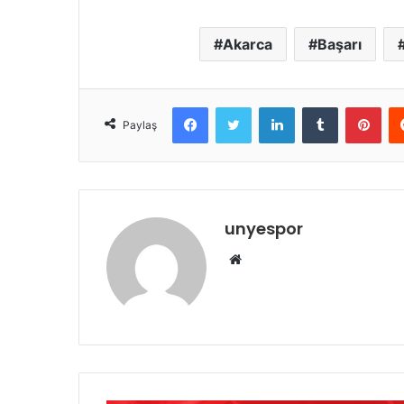
Akarca
Başarı
Facebook
Twitter
LinkedIn
Tumblr
Pint
Paylaş
unyespor
Web
sitesi