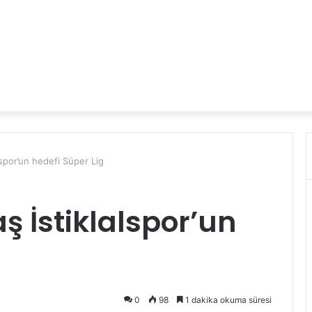
spor’un hedefi Süper Lig
İstiklalspor’un
g
0
98
1 dakika okuma süresi