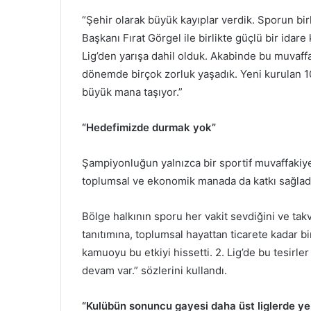
“Şehir olarak büyük kayıplar verdik. Sporun bi
Başkanı Fırat Görgel ile birlikte güçlü bir ida
Lig’den yarışa dahil olduk. Akabinde bu muvaf
dönemde birçok zorluk yaşadık. Yeni kurulan 10
büyük mana taşıyor.”
“Hedefimizde durmak yok”
Şampiyonluğun yalnızca bir sportif muvaffakiy
toplumsal ve ekonomik manada da katkı sağladığ
Bölge halkının sporu her vakit sevdiğini ve tak
tanıtımına, toplumsal hayattan ticarete kadar bi
kamuoyu bu etkiyi hissetti. 2. Lig’de bu tesir
devam var.” sözlerini kullandı.
“Kulübün sonuncu gayesi daha üst liglerde y