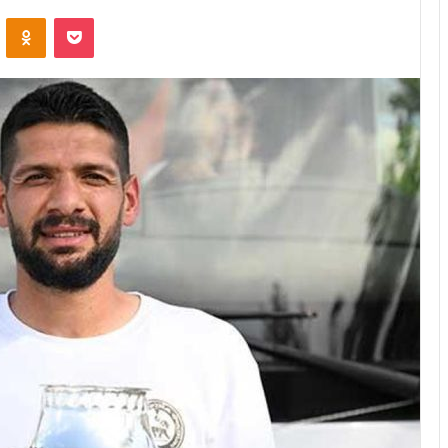
VKontakte
Odnoklassniki
Pocket