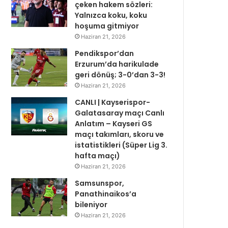
çeken hakem sözleri:
Yalnızca koku, koku
hoşuma gitmiyor
Haziran 21, 2026
Pendikspor’dan
Erzurum’da harikulade
geri dönüş; 3-0’dan 3-3!
Haziran 21, 2026
CANLI | Kayserispor-
Galatasaray maçı Canlı
Anlatım – Kayseri GS
maçı takımları, skoru ve
istatistikleri (Süper Lig 3.
hafta maçı)
Haziran 21, 2026
Samsunspor,
Panathinaikos’a
bileniyor
Haziran 21, 2026