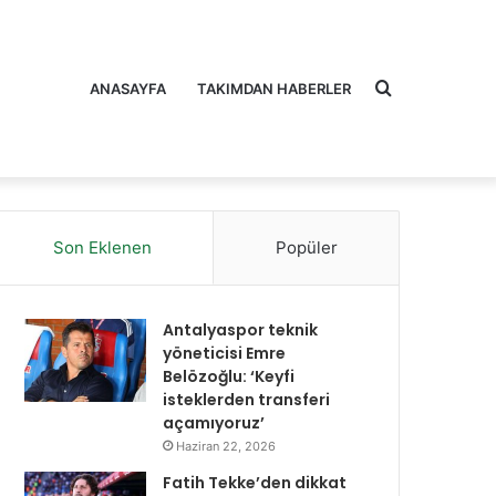
Arama
ANASAYFA
TAKIMDAN HABERLER
Son Eklenen
Popüler
yap
Antalyaspor teknik
yöneticisi Emre
Belözoğlu: ‘Keyfi
isteklerden transferi
açamıyoruz’
...
Haziran 22, 2026
Fatih Tekke’den dikkat