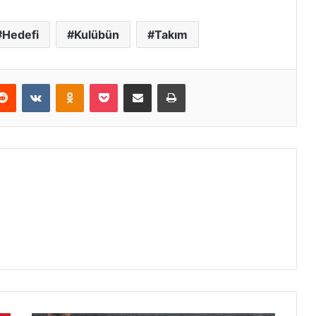
Hedefi
Kulübün
Takım
erest
Reddit
VKontakte
Odnoklassniki
Pocket
E-Posta ile paylaş
Yazdır