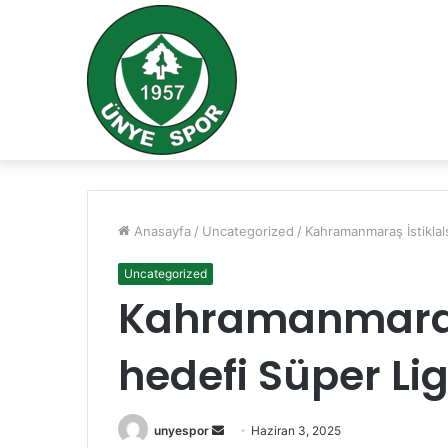
Anasayfa
/
Uncategorized
/
Kahramanmaraş İstiklal
Uncategorized
Kahramanmaraş 
hedefi Süper Li
Bir
unyespor
Haziran 3, 2025