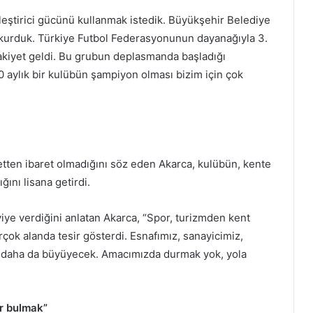
rleştirici gücünü kullanmak istedik. Büyükşehir Belediye
re kurduk. Türkiye Futbol Federasyonunun dayanağıyla 3.
fakiyet geldi. Bu grubun deplasmanda başladığı
 aylık bir kulübün şampiyon olması bizim için çok
etten ibaret olmadığını söz eden Akarca, kulübün, kente
ını lisana getirdi.
viye verdiğini anlatan Akarca, “Spor, turizmden kent
rçok alanda tesir gösterdi. Esnafımız, sanayicimiz,
ler daha da büyüyecek. Amacımızda durmak yok, yola
er bulmak”