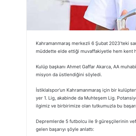
Kahramanmaraş merkezli 6 Şubat 2023’teki sarsı
müddette elde ettiği muvaffakiyetle hem kent h
Kulüp başkanı Ahmet Gaffar Akarca, AA muhabiri
misyon da üstlendiğini söyledi.
İstiklalspor’un Kahramanmaraş için bir kulüpten
yer 1. Lig, akabinde da Muhteşem Lig. Potansiy
ilgimiz ve birbirimize olan tutkumuzla bu başar
Depremlerde 5 futbolcu ile 9 güreşçilerinin vefa
gelen başarıyı şöyle anlattı: