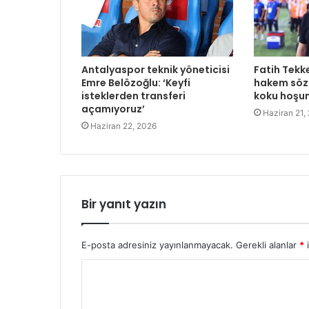
Antalyaspor teknik yöneticisi
Fatih Tekk
Emre Belözoğlu: ‘Keyfi
hakem sözl
isteklerden transferi
koku hoşu
açamıyoruz’
Haziran 21,
Haziran 22, 2026
Bir yanıt yazın
E-posta adresiniz yayınlanmayacak.
Gerekli alanlar
*
i
Y
o