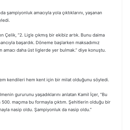
a şampiyonluk amacıyla yola çıktıklarını, yaşanan
yledi.
n Çelik, “2. Lig’e çıkmış bir ekibiz artık. Bunu daima
 inancıyla başardık. Döneme başlarken maksadımız
on amacı daha üst liglerde yer bulmak.” diye konuştu.
em kendileri hem kent için bir milat olduğunu söyledi.
lmenin gururunu yaşadıklarını anlatan Kamil İçer, “Bu
 500. maçıma bu formayla çıktım. Şehitlerin olduğu bir
mayla nasip oldu. Şampiyonluk da nasip oldu.”