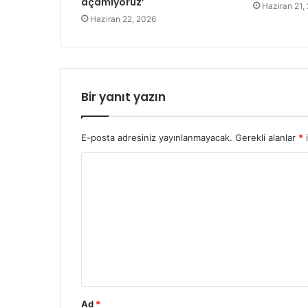
açamıyoruz’
Haziran 21,
Haziran 22, 2026
Bir yanıt yazın
E-posta adresiniz yayınlanmayacak.
Gerekli alanlar
*
i
Y
o
r
u
m
*
Ad
*