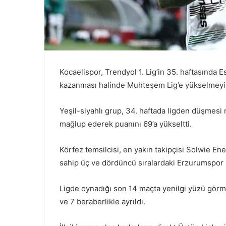
Kocaelispor, Trendyol 1. Lig’in 35. haftasında
kazanması halinde Muhteşem Lig’e yükselmeyi 
Yeşil-siyahlı grup, 34. haftada ligden düşmes
mağlup ederek puanını 69’a yükseltti.
Körfez temsilcisi, en yakın takipçisi Solwie En
sahip üç ve dördüncü sıralardaki Erzurumspor FK
Ligde oynadığı son 14 maçta yenilgi yüzü görme
ve 7 beraberlikle ayrıldı.