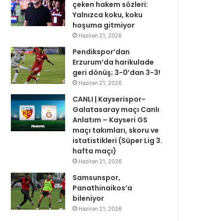
çeken hakem sözleri:
Yalnızca koku, koku
hoşuma gitmiyor
Haziran 21, 2026
Pendikspor’dan
Erzurum’da harikulade
geri dönüş; 3-0’dan 3-3!
Haziran 21, 2026
CANLI | Kayserispor-
Galatasaray maçı Canlı
Anlatım – Kayseri GS
maçı takımları, skoru ve
istatistikleri (Süper Lig 3.
hafta maçı)
Haziran 21, 2026
Samsunspor,
Panathinaikos’a
bileniyor
Haziran 21, 2026