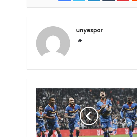
unyespor
Web
sitesi