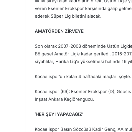
İlk iki sırayı alan kadroların direkt Üstün Lig’e
veren Esenler Erokspor karşısında galip gelmes
ederek Süper Lig biletini alacak.
AMATÖRDEN ZİRVEYE
Son olarak 2007-2008 döneminde Üstün Lig’de
Bölgesel Amatör Lig’e kadar geriledi. 2016-20
siyahlılar, Harika Lig’e yükselmesi halinde 16 
Kocaelispor’un kalan 4 haftadaki maçları şöyle:
Kocaelispor (69): Esenler Erokspor (D), Geosi
İnşaat Ankara Keçiörengücü.
‘HER ŞEYİ YAPACAĞIZ’
Kocaelispor Basın Sözcüsü Kadir Genç, AA muha