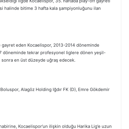
 yükseldiği ligde Kocaelispor, 35. haftada play-off gayreti
i halinde bitime 3 hafta kala şampiyonluğunu ilan
 gayret eden Kocaelispor, 2013-2014 döneminde
17 döneminde tekrar profesyonel liglere dönen yeşil-
yıl sonra en üst düzeyde uğraş edecek.
s Boluspor, Alagöz Holding Iğdır FK (D), Emre Gökdemir
birine, Kocaelispor’un ilişkin olduğu Harika Lig’e uzun