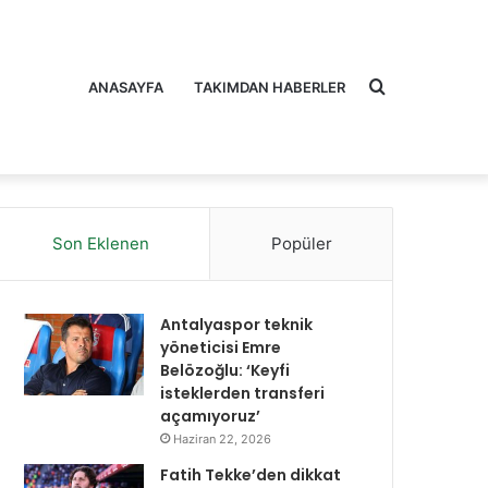
Arama
ANASAYFA
TAKIMDAN HABERLER
Son Eklenen
Popüler
yap
Antalyaspor teknik
yöneticisi Emre
Belözoğlu: ‘Keyfi
isteklerden transferi
açamıyoruz’
...
Haziran 22, 2026
Fatih Tekke’den dikkat