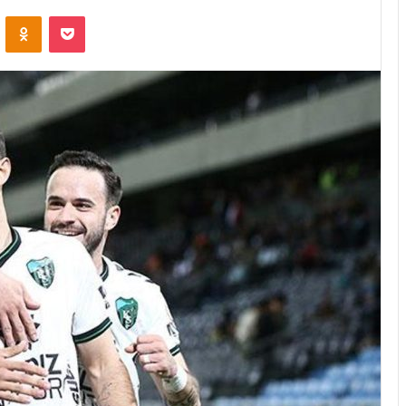
VKontakte
Odnoklassniki
Pocket