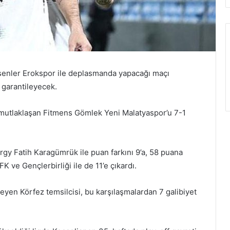
 Esenler Erokspor ile deplasmanda yapacağı maçı
garantileyecek.
i mutlaklaşan Fitmens Gömlek Yeni Malatyaspor’u 7-1
ergy Fatih Karagümrük ile puan farkını 9’a, 58 puana
 ve Gençlerbirliği ile de 11’e çıkardı.
yen Körfez temsilcisi, bu karşılaşmalardan 7 galibiyet