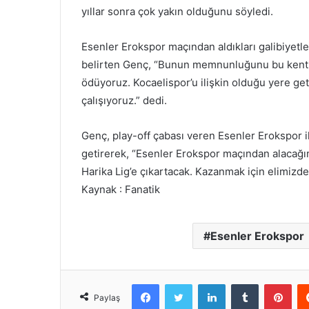
yıllar sonra çok yakın olduğunu söyledi.
Esenler Erokspor maçından aldıkları galibiyetle 
belirten Genç, “Bunun memnunluğunu bu kentle
ödüyoruz. Kocaelispor’u ilişkin olduğu yere ge
çalışıyoruz.” dedi.
Genç, play-off çabası veren Esenler Erokspor il
getirerek, “Esenler Erokspor maçından alacağı
Harika Lig’e çıkartacak. Kazanmak için elimizden
Kaynak : Fanatik
Esenler Erokspor
Facebook
Twitter
LinkedIn
Tumblr
Pint
Paylaş