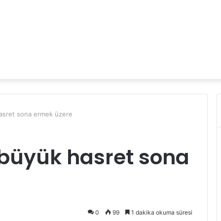
hasret sona ermek üzere
 büyük hasret sona
0
99
1 dakika okuma süresi