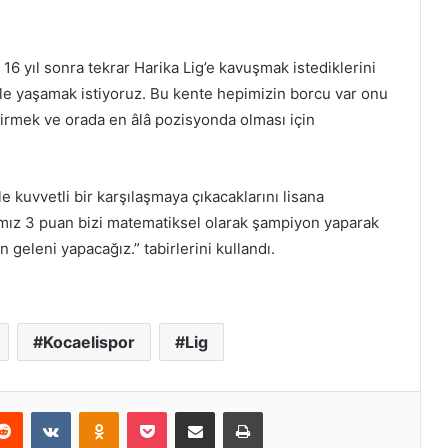
16 yıl sonra tekrar Harika Lig’e kavuşmak istediklerini
 yaşamak istiyoruz. Bu kente hepimizin borcu var onu
tirmek ve orada en âlâ pozisyonda olması için
e kuvvetli bir karşılaşmaya çıkacaklarını lisana
mız 3 puan bizi matematiksel olarak şampiyon yaparak
 geleni yapacağız.” tabirlerini kullandı.
Kocaelispor
Lig
erest
Reddit
VKontakte
Odnoklassniki
Pocket
E-Posta ile paylaş
Yazdır