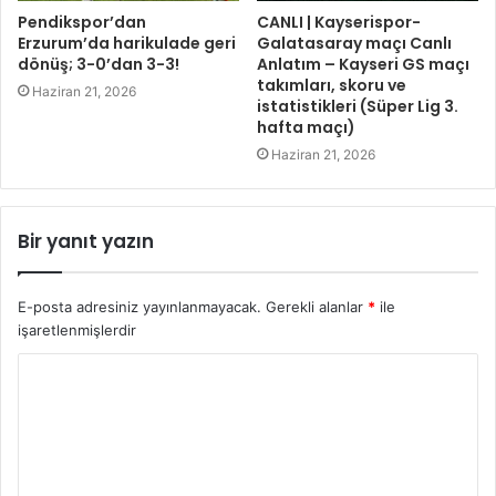
Pendikspor’dan
CANLI | Kayserispor-
Erzurum’da harikulade geri
Galatasaray maçı Canlı
dönüş; 3-0’dan 3-3!
Anlatım – Kayseri GS maçı
takımları, skoru ve
Haziran 21, 2026
istatistikleri (Süper Lig 3.
hafta maçı)
Haziran 21, 2026
Bir yanıt yazın
E-posta adresiniz yayınlanmayacak.
Gerekli alanlar
*
ile
işaretlenmişlerdir
Y
o
r
u