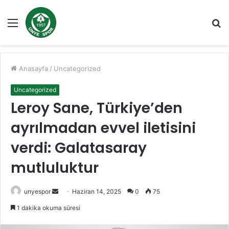
Menü
A
y
...
Anasayfa
/
Uncategorized
Uncategorized
Leroy Sane, Türkiye’den
ayrılmadan evvel iletisini
verdi: Galatasaray
mutluluktur
Bir
unyespor
Haziran 14, 2025
0
75
e-
1 dakika okuma süresi
posta
göndermek