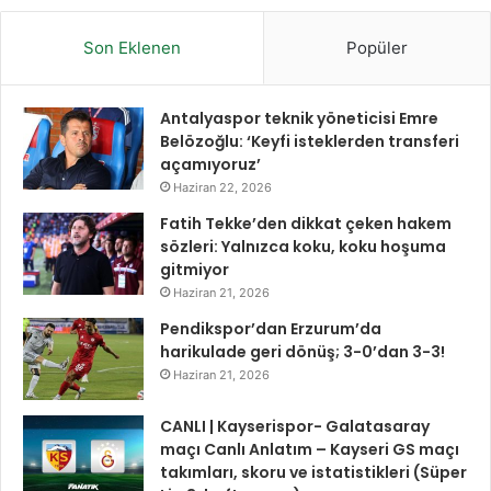
Son Eklenen
Popüler
Antalyaspor teknik yöneticisi Emre
Belözoğlu: ‘Keyfi isteklerden transferi
açamıyoruz’
Haziran 22, 2026
Fatih Tekke’den dikkat çeken hakem
sözleri: Yalnızca koku, koku hoşuma
gitmiyor
Haziran 21, 2026
Pendikspor’dan Erzurum’da
harikulade geri dönüş; 3-0’dan 3-3!
Haziran 21, 2026
CANLI | Kayserispor- Galatasaray
maçı Canlı Anlatım – Kayseri GS maçı
takımları, skoru ve istatistikleri (Süper