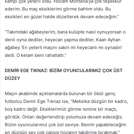
kampı çok yeterli oldu. Hocam Montella’ya çok teşekkür
ederim. Bu maç eksiklerimi görme bahtım oldu. Bu
eksikleri en güzel halde düzelterek devam edeceğim.”
“Takımdaki ağabeylerim, bana kulüpte nasıl oynuyorsan o
denli oyna dediler, heyecan yapma dediler, Kaan Ayhan
ağabey ‘En yeterli maçını sakin mi heyecanlı mı oynadın’
dedi. O kelam beni rahatlattı.”
DEMİR EGE TIKNAZ: BİZİM OYUNCULARIMIZ ÇOK ÜST
DÜZEY
Maçın akabinde açıklamalarda bulunan bir öbür genç
futbolcu Demir Ege Tıknaz ise, “Meksika düzgün bir kadro,
boş kadro değil. Eksiklerimizi görme ismine bir maçtı,
gördük. Onları değerlendirip yolumuza devam edeceğiz.
Bizim oyuncularımız çok üst seviye. Benim yapabileceğim
en düzgün şey çok çalışıp hocanın takdirine bırakmak.”