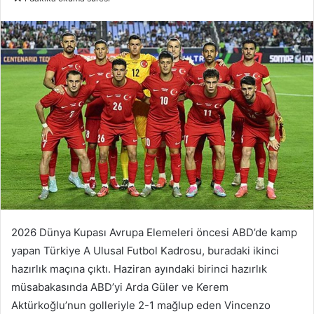
posta
göndermek
2026 Dünya Kupası Avrupa Elemeleri öncesi ABD’de kamp
yapan Türkiye A Ulusal Futbol Kadrosu, buradaki ikinci
hazırlık maçına çıktı. Haziran ayındaki birinci hazırlık
müsabakasında ABD’yi Arda Güler ve Kerem
Aktürkoğlu’nun golleriyle 2-1 mağlup eden Vincenzo