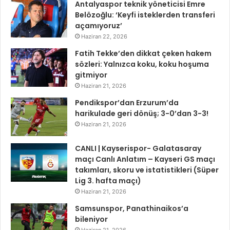
Antalyaspor teknik yöneticisi Emre
Belözoğlu: ‘Keyfi isteklerden transferi
açamıyoruz’
Haziran 22, 2026
Fatih Tekke’den dikkat çeken hakem
sözleri: Yalnızca koku, koku hoşuma
gitmiyor
Haziran 21, 2026
Pendikspor’dan Erzurum’da
harikulade geri dönüş; 3-0’dan 3-3!
Haziran 21, 2026
CANLI | Kayserispor- Galatasaray
maçı Canlı Anlatım – Kayseri GS maçı
takımları, skoru ve istatistikleri (Süper
Lig 3. hafta maçı)
Haziran 21, 2026
Samsunspor, Panathinaikos’a
bileniyor