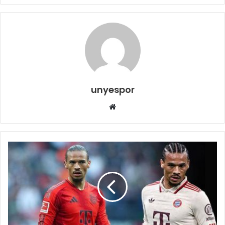
unyespor
Web
sitesi