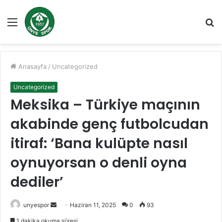
Menü
A
y
...
Anasayfa
/
Uncategorized
Uncategorized
Meksika – Türkiye maçının
akabinde genç futbolcudan
itiraf: ‘Bana kulüpte nasıl
oynuyorsan o denli oyna
dediler’
Bir
unyespor
Haziran 11, 2025
0
93
e-
1 dakika okuma süresi