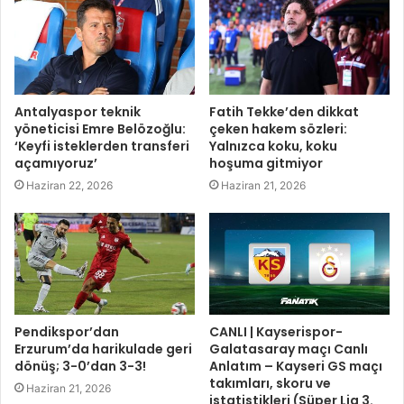
Antalyaspor teknik
Fatih Tekke’den dikkat
yöneticisi Emre Belözoğlu:
çeken hakem sözleri:
‘Keyfi isteklerden transferi
Yalnızca koku, koku
açamıyoruz’
hoşuma gitmiyor
Haziran 22, 2026
Haziran 21, 2026
Pendikspor’dan
CANLI | Kayserispor-
Erzurum’da harikulade geri
Galatasaray maçı Canlı
dönüş; 3-0’dan 3-3!
Anlatım – Kayseri GS maçı
takımları, skoru ve
Haziran 21, 2026
istatistikleri (Süper Lig 3.