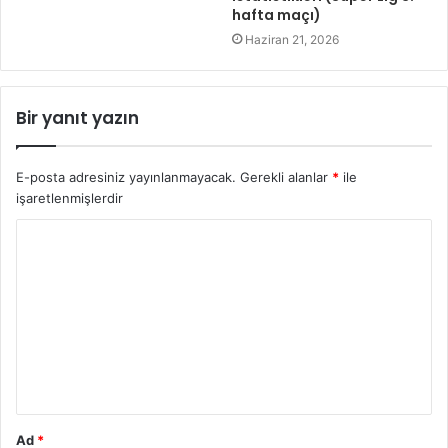
hafta maçı)
Haziran 21, 2026
Bir yanıt yazın
E-posta adresiniz yayınlanmayacak.
Gerekli alanlar
*
ile
işaretlenmişlerdir
Y
o
r
u
m
*
Ad
*