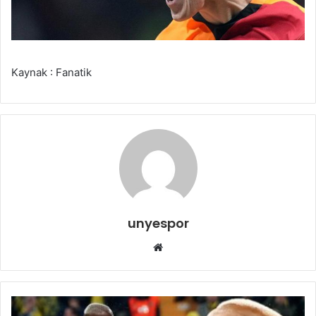
Kaynak : Fanatik
unyespor
Web
sitesi