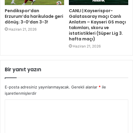
Pendikspor’dan
CANLI | Kayserispor-
Erzurum’da harikulade geri
Galatasaray maçı Canlı
dönüş; 3-0’dan 3-3!
Anlatım – Kayseri GS maçı
takımları, skoru ve
Haziran 21, 2026
istatistikleri (Süper Lig 3.
hafta maçı)
Haziran 21, 2026
Bir yanıt yazın
E-posta adresiniz yayınlanmayacak.
Gerekli alanlar
*
ile
işaretlenmişlerdir
Y
o
r
u