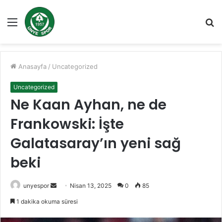
Menü
A
y
...
Anasayfa
/
Uncategorized
Uncategorized
Ne Kaan Ayhan, ne de
Frankowski: İşte
Galatasaray’ın yeni sağ
beki
Bir
unyespor
Nisan 13, 2025
0
85
e-
1 dakika okuma süresi
posta
göndermek