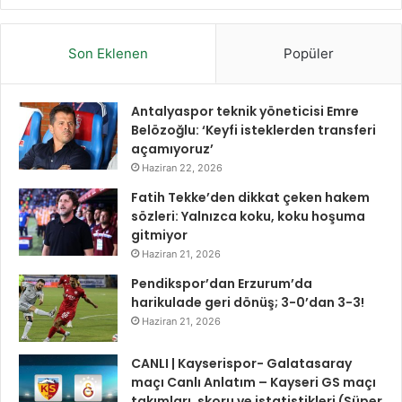
Son Eklenen
Popüler
Antalyaspor teknik yöneticisi Emre
Belözoğlu: ‘Keyfi isteklerden transferi
açamıyoruz’
Haziran 22, 2026
Fatih Tekke’den dikkat çeken hakem
sözleri: Yalnızca koku, koku hoşuma
gitmiyor
Haziran 21, 2026
Pendikspor’dan Erzurum’da
harikulade geri dönüş; 3-0’dan 3-3!
Haziran 21, 2026
CANLI | Kayserispor- Galatasaray
maçı Canlı Anlatım – Kayseri GS maçı
takımları, skoru ve istatistikleri (Süper