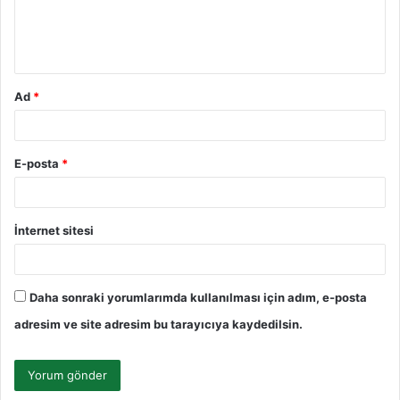
m
*
Ad
*
E-posta
*
İnternet sitesi
Daha sonraki yorumlarımda kullanılması için adım, e-posta
adresim ve site adresim bu tarayıcıya kaydedilsin.