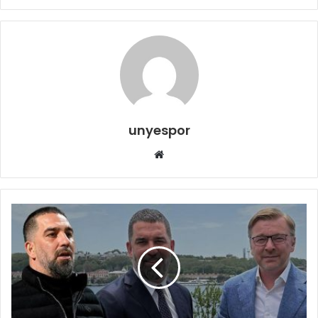
unyespor
Web
sitesi