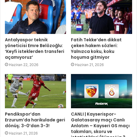
Antalyaspor teknik
Fatih Tekke’den dikkat
yöneticisi Emre Belözoğlu:
çeken hakem sözleri:
‘Keyfi isteklerden transferi
Yalnızca koku, koku
açamıyoruz’
hoşuma gitmiyor
Haziran 22, 2026
Haziran 21, 2026
Pendikspor’dan
CANLI | Kayserispor-
Erzurum’da harikulade geri
Galatasaray maçı Canlı
dönüş; 3-0’dan 3-3!
Anlatım – Kayseri GS maçı
takımları, skoru ve
Haziran 21, 2026