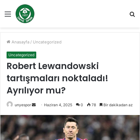
Menü
A
y
...
Anasayfa
/
Uncategorized
Uncategorized
Robert Lewandowski
tartışmaları noktaladı!
Ayrılıyor mu?
Bir
unyespor
Haziran 4, 2025
0
78
Bir dakikadan az
e-
posta
göndermek