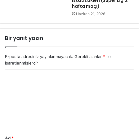
istatistikleri (Süper Lig 3.
hafta maçı)
Haziran 21, 2026
Bir yanıt yazın
E-posta adresiniz yayınlanmayacak.
Gerekli alanlar
*
ile
işaretlenmişlerdir
Y
o
r
u
m
*
Ad
*