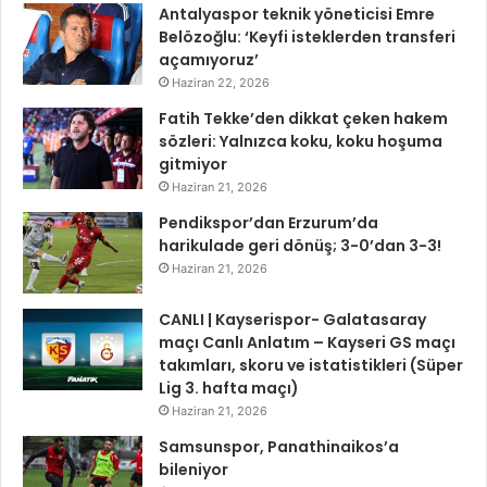
Antalyaspor teknik yöneticisi Emre
Belözoğlu: ‘Keyfi isteklerden transferi
açamıyoruz’
Haziran 22, 2026
Fatih Tekke’den dikkat çeken hakem
sözleri: Yalnızca koku, koku hoşuma
gitmiyor
Haziran 21, 2026
Pendikspor’dan Erzurum’da
harikulade geri dönüş; 3-0’dan 3-3!
Haziran 21, 2026
CANLI | Kayserispor- Galatasaray
maçı Canlı Anlatım – Kayseri GS maçı
takımları, skoru ve istatistikleri (Süper
Lig 3. hafta maçı)
Haziran 21, 2026
Samsunspor, Panathinaikos’a
bileniyor