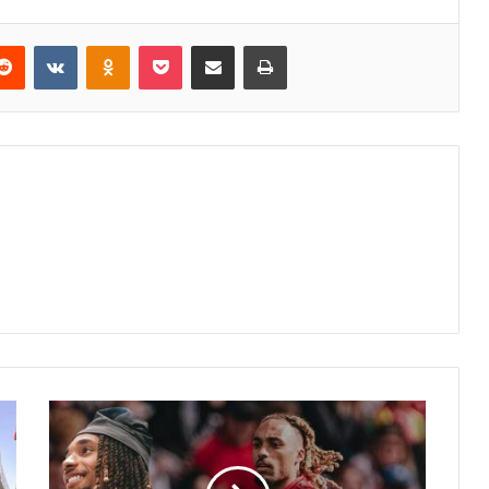
erest
Reddit
VKontakte
Odnoklassniki
Pocket
E-Posta ile paylaş
Yazdır