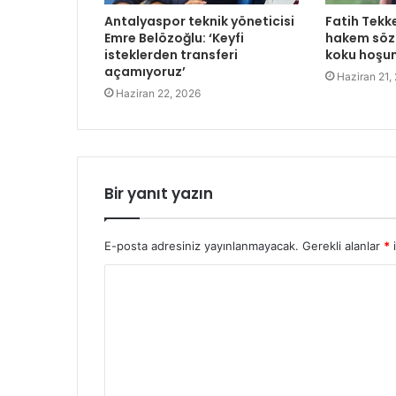
Antalyaspor teknik yöneticisi
Fatih Tekk
Emre Belözoğlu: ‘Keyfi
hakem sözl
isteklerden transferi
koku hoşu
açamıyoruz’
Haziran 21,
Haziran 22, 2026
Bir yanıt yazın
E-posta adresiniz yayınlanmayacak.
Gerekli alanlar
*
i
Y
o
r
u
m