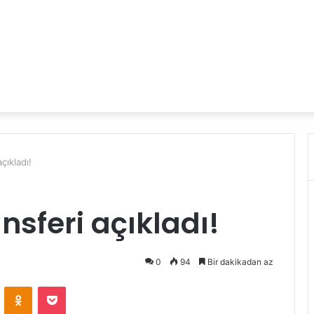
çıkladı!
nsferi açıkladı!
0
94
Bir dakikadan az
VKontakte
Odnoklassniki
Pocket