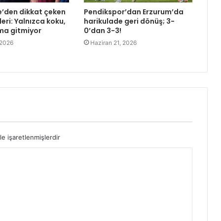
e’den dikkat çeken
Pendikspor’dan Erzurum’da
eri: Yalnızca koku,
harikulade geri dönüş; 3-
ma gitmiyor
0’dan 3-3!
 2026
Haziran 21, 2026
le işaretlenmişlerdir