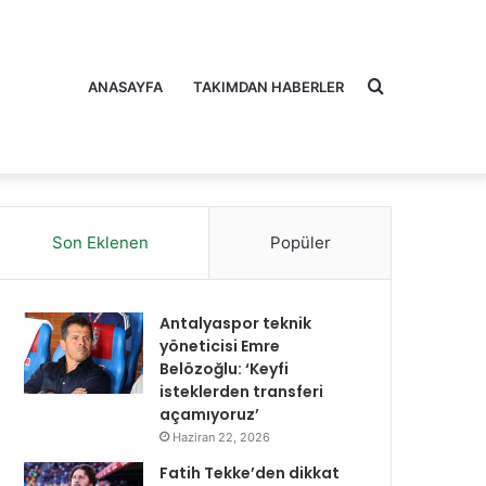
Arama
ANASAYFA
TAKIMDAN HABERLER
Son Eklenen
Popüler
yap
Antalyaspor teknik
yöneticisi Emre
Belözoğlu: ‘Keyfi
isteklerden transferi
açamıyoruz’
...
Haziran 22, 2026
Fatih Tekke’den dikkat