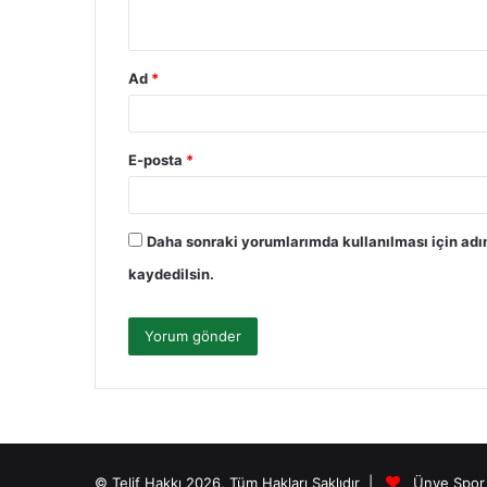
*
Ad
*
E-posta
*
Daha sonraki yorumlarımda kullanılması için adı
kaydedilsin.
© Telif Hakkı 2026, Tüm Hakları Saklıdır |
Ünye Spor