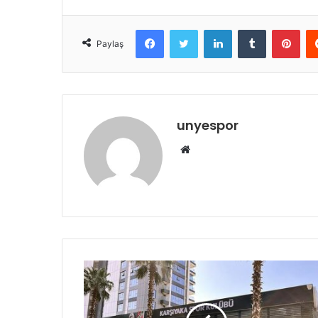
Facebook
Twitter
LinkedIn
Tumblr
Pint
Paylaş
unyespor
Web
sitesi