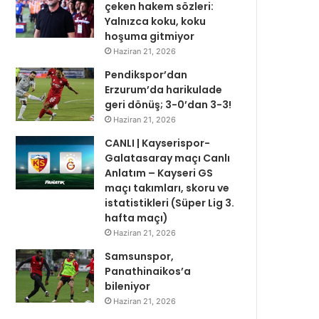
çeken hakem sözleri:
Yalnızca koku, koku
hoşuma gitmiyor
Haziran 21, 2026
Pendikspor’dan
Erzurum’da harikulade
geri dönüş; 3-0’dan 3-3!
Haziran 21, 2026
CANLI | Kayserispor-
Galatasaray maçı Canlı
Anlatım – Kayseri GS
maçı takımları, skoru ve
istatistikleri (Süper Lig 3.
hafta maçı)
Haziran 21, 2026
Samsunspor,
Panathinaikos’a
bileniyor
Haziran 21, 2026