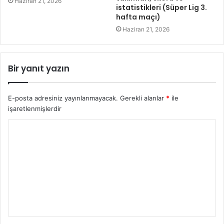
Haziran 21, 2026
istatistikleri (Süper Lig 3.
hafta maçı)
Haziran 21, 2026
Bir yanıt yazın
E-posta adresiniz yayınlanmayacak.
Gerekli alanlar
*
ile
işaretlenmişlerdir
Y
o
r
u
m
*