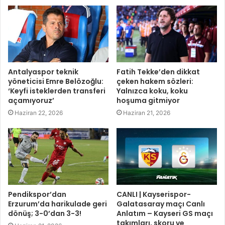
Antalyaspor teknik
Fatih Tekke’den dikkat
yöneticisi Emre Belözoğlu:
çeken hakem sözleri:
‘Keyfi isteklerden transferi
Yalnızca koku, koku
açamıyoruz’
hoşuma gitmiyor
Haziran 22, 2026
Haziran 21, 2026
Pendikspor’dan
CANLI | Kayserispor-
Erzurum’da harikulade geri
Galatasaray maçı Canlı
dönüş; 3-0’dan 3-3!
Anlatım – Kayseri GS maçı
takımları, skoru ve