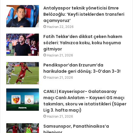
Antalyaspor teknik yöneticisi Emre
Belözoğlu: ‘Keyfi isteklerden transferi
açamıyoruz’
Haziran 22, 2026
Fatih Tekke’den dikkat çeken hakem
sözleri: Yalnızca koku, koku hoşuma
gitmiyor
Haziran 21, 2026
Pendikspor’dan Erzurum’da
harikulade geri dönüş; 3-0’dan 3-3!
Haziran 21, 2026
CANLI | Kayserispor- Galatasaray
maçı Canlı Anlatım – Kayseri GS maçı
takımları, skoru ve istatistikleri (Süper
Lig 3. hafta maçı)
Haziran 21, 2026
Samsunspor, Panathinaikos’a
bileniyor