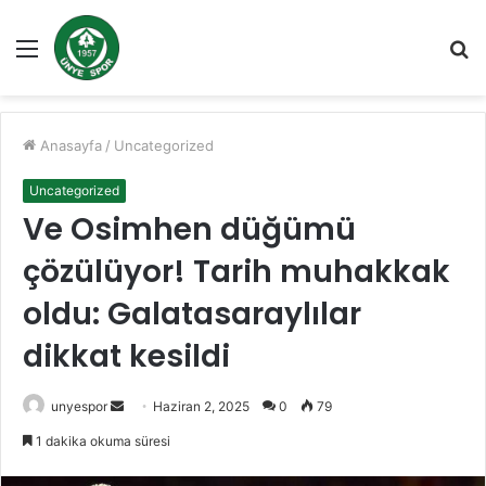
Menü
A
y
...
Anasayfa
/
Uncategorized
Uncategorized
Ve Osimhen düğümü
çözülüyor! Tarih muhakkak
oldu: Galatasaraylılar
dikkat kesildi
Bir
unyespor
Haziran 2, 2025
0
79
e-
1 dakika okuma süresi
posta
göndermek