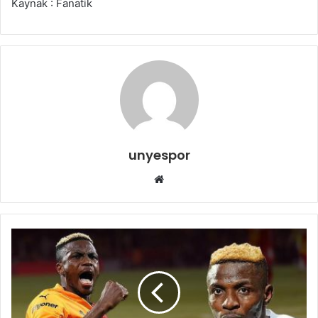
Kaynak : Fanatik
unyespor
Web
sitesi