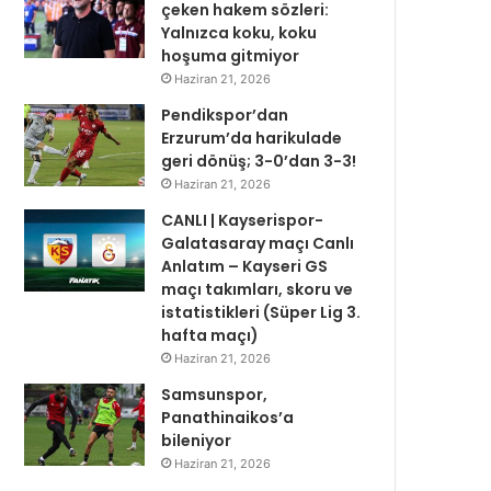
çeken hakem sözleri:
Yalnızca koku, koku
hoşuma gitmiyor
Haziran 21, 2026
Pendikspor’dan
Erzurum’da harikulade
geri dönüş; 3-0’dan 3-3!
Haziran 21, 2026
CANLI | Kayserispor-
Galatasaray maçı Canlı
Anlatım – Kayseri GS
maçı takımları, skoru ve
istatistikleri (Süper Lig 3.
hafta maçı)
Haziran 21, 2026
Samsunspor,
Panathinaikos’a
bileniyor
Haziran 21, 2026