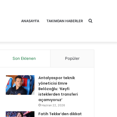
Arama
ANASAYFA
TAKIMDAN HABERLER
Son Eklenen
Popüler
yap
Antalyaspor teknik
yöneticisi Emre
Belözoğlu: ‘Keyfi
isteklerden transferi
açamıyoruz’
...
Haziran 22, 2026
Fatih Tekke’den dikkat