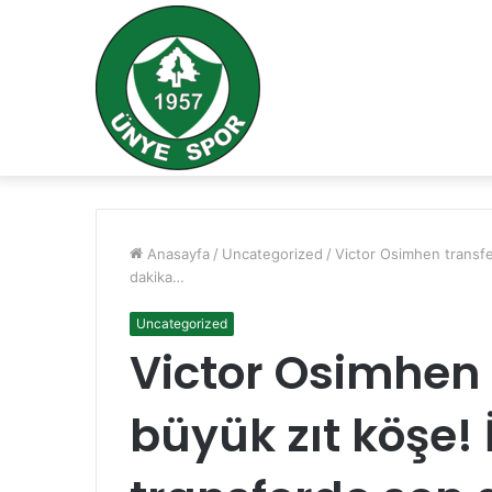
Anasayfa
/
Uncategorized
/
Victor Osimhen transfe
dakika…
Uncategorized
Victor Osimhen 
büyük zıt köşe! 