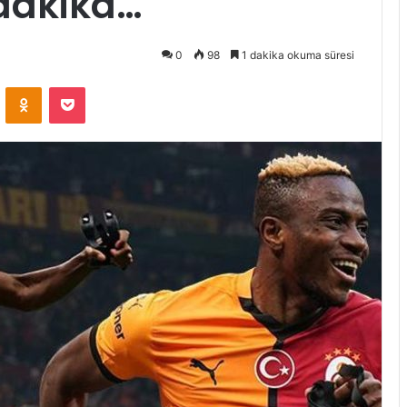
 dakika…
0
98
1 dakika okuma süresi
VKontakte
Odnoklassniki
Pocket