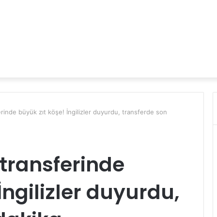
rinde büyük zıt köşe! İngilizler duyurdu, transferde son
transferinde
İngilizler duyurdu,