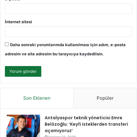
İnternet sitesi
Daha sonraki yorumlarımda kullanılması için adım, e-posta
adresim ve site adresim bu tarayıcıya kaydedilsin.
Son Eklenen
Popüler
Antalyaspor teknik yöneticisi Emre
Belözoğlu: ‘Keyfi isteklerden transferi
açamıyoruz’