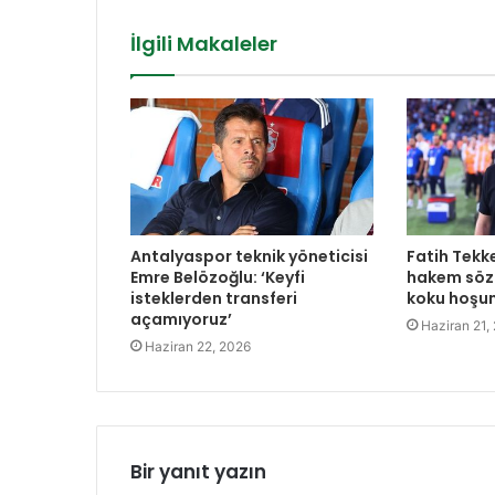
İlgili Makaleler
Antalyaspor teknik yöneticisi
Fatih Tekk
Emre Belözoğlu: ‘Keyfi
hakem sözl
isteklerden transferi
koku hoşu
açamıyoruz’
Haziran 21,
Haziran 22, 2026
Bir yanıt yazın