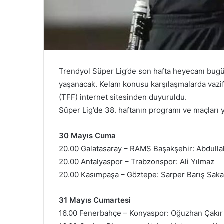
Trendyol Süper Lig’de son hafta heyecanı bugü
yaşanacak. Kelam konusu karşılaşmalarda vazi
(TFF) internet sitesinden duyuruldu.
Süper Lig’de 38. haftanın programı ve maçları
30 Mayıs Cuma
20.00 Galatasaray – RAMS Başakşehir: Abdull
20.00 Antalyaspor – Trabzonspor: Ali Yılmaz
20.00 Kasımpaşa – Göztepe: Sarper Barış Saka
31 Mayıs Cumartesi
16.00 Fenerbahçe – Konyaspor: Oğuzhan Çakır