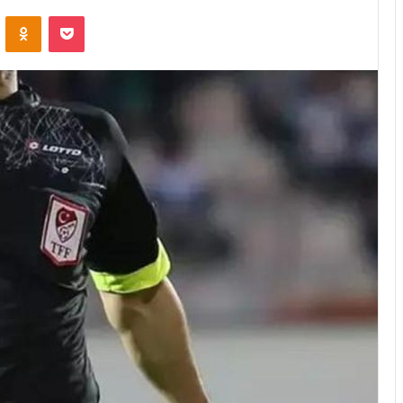
VKontakte
Odnoklassniki
Pocket