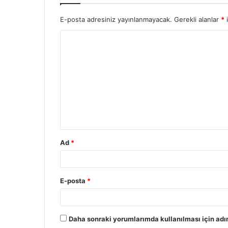
E-posta adresiniz yayınlanmayacak.
Gerekli alanlar
*
i
Y
o
r
u
m
*
Ad
*
E-posta
*
Daha sonraki yorumlarımda kullanılması için adı