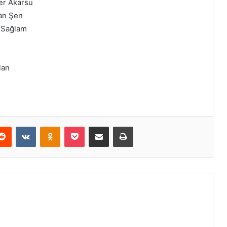
er Akarsu
an Şen
r Sağlam
lan
erest
Reddit
VKontakte
Odnoklassniki
Pocket
E-Posta ile paylaş
Yazdır