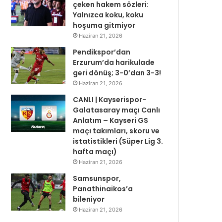
çeken hakem sözleri:
Yalnızca koku, koku
hoşuma gitmiyor
Haziran 21, 2026
Pendikspor’dan
Erzurum’da harikulade
geri dönüş; 3-0’dan 3-3!
Haziran 21, 2026
CANLI | Kayserispor-
Galatasaray maçı Canlı
Anlatım – Kayseri GS
maçı takımları, skoru ve
istatistikleri (Süper Lig 3.
hafta maçı)
Haziran 21, 2026
Samsunspor,
Panathinaikos’a
bileniyor
Haziran 21, 2026